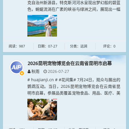
克自治州新源县，特克斯河河水呈现出梦幻般的碧蓝
色，蜿蜒流淌在广袤的峡谷与绿洲之间，展现出一幅
壮丽秀美的自然生态画卷。# yingyuan.xyz #...
阅读：987
日期：07-27
分类：远涧
评论：0
2026昆明宠物博览会在云南省昆明市启幕
秋雨
2026-07-27
# huajianji.cn # #花间集# 7月24日，观众与展出的
鹦鹉互动。当日，2026昆明宠物博览会在云南省昆
明市启幕，参展品类覆盖宠物食品、用品、医疗、美
容服务、活体繁育、供应链配套等。...