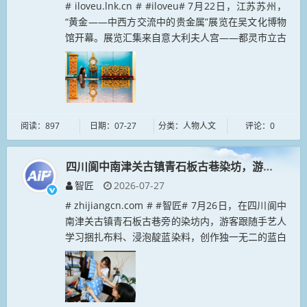
# iloveu.lnk.cn # #iloveu# 7月22日，江苏苏州，
“黄金——中西方交流中的贵金属”展览在吴文化博物
馆开幕。展览汇集来自意大利夫人宫——都灵市立古
代艺术博物馆以及西藏博物馆、山西博物院、甘肃
省...
阅读：897
日期：07-27
分类：人物人文
评论：0
四川阆中南津关古镇青石板古巷染坊，游客体验扎
智匠
2026-07-27
# zhijiangcn.com # #智匠# 7月26日，在四川阆中
南津关古镇青石板古巷旁的染坊内，游客跟随手艺人
学习捆扎布料、浸泡靛蓝染料，创作独一无二的蓝白
纹样作品，体验扎染传统手工艺魅力。图为体验者展
示做好的...