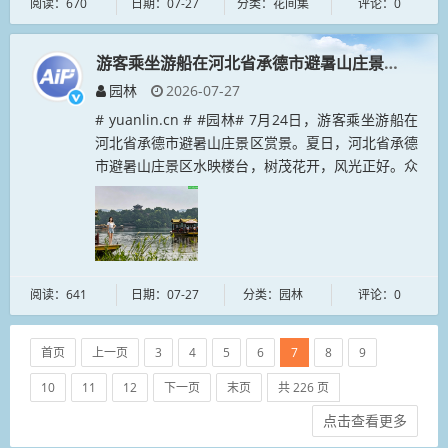
阅读：670
日期：07-27
分类：花间集
评论：0
游客乘坐游船在河北省承德市避暑山庄景区赏景
园林
2026-07-27
# yuanlin.cn # #园林# 7月24日，游客乘坐游船在
河北省承德市避暑山庄景区赏景。夏日，河北省承德
市避暑山庄景区水映楼台，树茂花开，风光正好。众
多游客前来赏景游玩，一览避暑胜地美景。...
阅读：641
日期：07-27
分类：园林
评论：0
首页
上一页
3
4
5
6
7
8
9
10
11
12
下一页
末页
共 226 页
点击查看更多