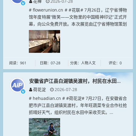
花禅
2026-07-28
# flowerunion.cn # #花联# 7月26日，辽宁省博物
馆年度特展“微笑——文物里的中国精神印记”正式开
幕，向公众免费开放。本次展览由辽宁省博物馆策划
主办，联动中国国家博物馆、浙江省博物馆、河南博
物院、...
阅读：961
日期：07-28
分类：人物人文
评论：0
安徽省庐江县白湖镇吴渡村，村民在水田中采收芡
荷花淀
2026-07-28
# hehuadian.cn # #荷花淀# 7月27日，在安徽省合
肥市庐江县白湖镇吴渡村，年年旺蔬菜专业合作社抢
抓晴好天气，组织村民在水田中采收芡实。...