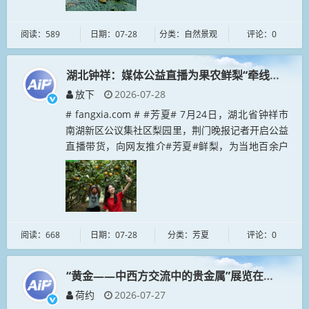
阅读：589
日期：07-28
分类：自然景观
评论：0
湖北钟祥：媒体公益直播为果农鲜梨“牵线搭桥”
放下
2026-07-28
# fangxia.com # #芳夏# 7月24日，湖北省钟祥市
南湖新区公议集社区梨园里，荆门晚报记者开启公益
直播带货，向网友推介#芳夏#鲜梨，为当地百余户
果农的400亩滞销鲜梨拓宽销售渠道。今年以来，荆
门晚报积极...
阅读：668
日期：07-28
分类：芳夏
评论：0
“黄金——中西方交流中的贵金属”展览在吴文化
荷约
2026-07-27