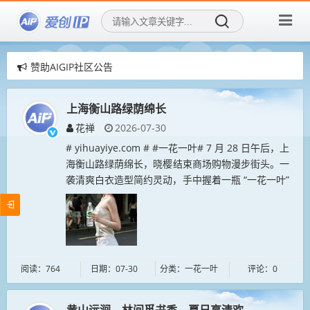
赞助AIGIP社区公告
爱创IP社区，用AI再创造传统IP！
爱创IP社区，招募社区新成员！
上海衡山路绿荫绵长
花禅
2026-07-30
# yihuayiye.com # #一花一叶# 7 月 28 日午后，上
海衡山路绿荫绵长，晓樱结束商场购物漫步街头。一
袭清爽白衣造型简约灵动，手中握着一瓶 “一花一叶”
矿泉水，悠然享受城市闲暇时光。梧桐枝叶掩映，...
阅读：764
日期：07-30
分类：一花一叶
评论：0