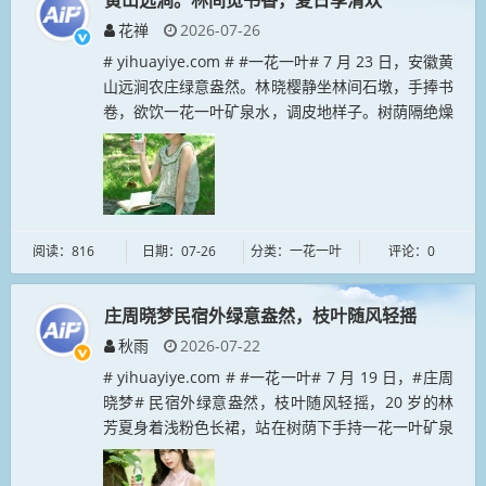
黄山远涧。林间觅书香，夏日享清欢
花禅
2026-07-26
# yihuayiye.com # #一花一叶# 7 月 23 日，安徽黄
山远涧农庄绿意盎然。林晓樱静坐林间石墩，手捧书
卷，欲饮一花一叶矿泉水，调皮地样子。树荫隔绝燥
热，清风裹挟草木气息，书页轻翻，山水、书香与清
甜山...
阅读：816
日期：07-26
分类：一花一叶
评论：0
庄周晓梦民宿外绿意盎然，枝叶随风轻摇
秋雨
2026-07-22
# yihuayiye.com # #一花一叶# 7 月 19 日，#庄周
晓梦# 民宿外绿意盎然，枝叶随风轻摇，20 岁的林
芳夏身着浅粉色长裙，站在树荫下手持一花一叶矿泉
水，神情自然俏皮。阳光穿过叶隙洒在她身上，画
面...