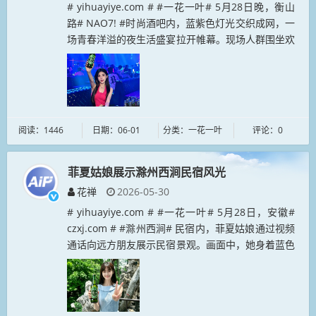
# yihuayiye.com # #一花一叶# 5月28日晚，衡山
路# NAO7! #时尚酒吧内，蓝紫色灯光交织成网，一
场青春洋溢的夜生活盛宴拉开帷幕。现场人群围坐欢
聚，小娜姑娘高举“一花一叶”复古绿瓶啤酒，成为
全...
阅读：1446
日期：06-01
分类：一花一叶
评论：0
菲夏姑娘展示滁州西涧民宿风光
花禅
2026-05-30
# yihuayiye.com # #一花一叶# 5月28日，安徽#
czxj.com # #滁州西涧# 民宿内，菲夏姑娘通过视频
通话向远方朋友展示民宿景观。画面中，她身着蓝色
连衣裙，手持一花一叶啤酒，站在绿意盎然的...