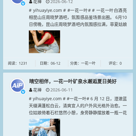
花禅
2026-06-12
# yihuayiye.com # #一花一叶# # 一花一叶白酒亮
相昆山庄周晓梦酒吧，氛围感品鉴场景出圈。 6月10
日傍晚，昆山庄周晓梦酒吧内氛围感拉满，菲夏姑娘
驻足吧台前，与一花一叶白酒同框出镜。暖调灯光勾
勒出酒...
阅读：1231
日期：06-12
分类：一花一叶
评论：0
晴空相伴，一花一叶矿泉水邂逅夏日美好
花禅
2026-06-11
# yihuayiye.com # #一花一叶# 6 月 12 日，澄澈蓝
天缀满蓬松白云，清爽宜人的户外风光格外治愈。一
位姑娘倚着石栏悠然小憩，身旁静静摆放着一瓶一花
一叶矿泉水。清新的瓶身标识与湛蓝天色、休闲穿搭
相得...