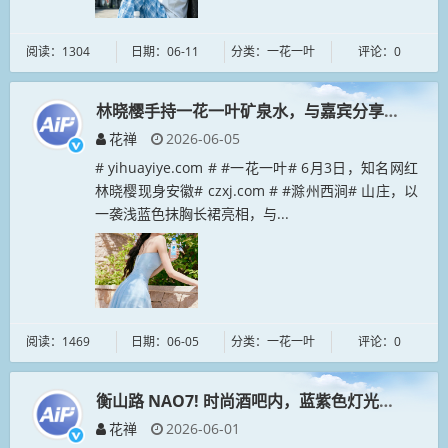
阅读：1304
日期：06-11
分类：一花一叶
评论：0
林晓樱手持一花一叶矿泉水，与嘉宾分享品饮体验
花禅
2026-06-05
# yihuayiye.com # #一花一叶# 6月3日，知名网红
林晓樱现身安徽# czxj.com # #滁州西涧# 山庄，以
一袭浅蓝色抹胸长裙亮相，与...
阅读：1469
日期：06-05
分类：一花一叶
评论：0
衡山路 NAO7! 时尚酒吧内，蓝紫色灯光交织成网
花禅
2026-06-01