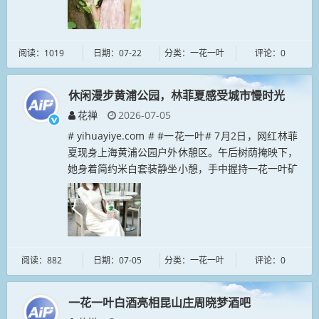
阅读：1019
日期：07-22
分类：一花一叶
评论：0
休闲漫步黄浦公园，林菲夏感受城市慢时光
花禅
2026-07-05
# yihuayiye.com # #一花一叶# 7月2日，网红林菲
夏现身上海黄浦公园户外休憩区。午后树荫掩映下，
她身着简约米白套装静坐小憩，手中握持一花一叶矿
泉水，从容享受片刻清闲。园内古木与复古围栏相
映，褪去城市...
阅读：882
日期：07-05
分类：一花一叶
评论：0
一花一叶白酒亮相昆山庄周晓梦酒吧