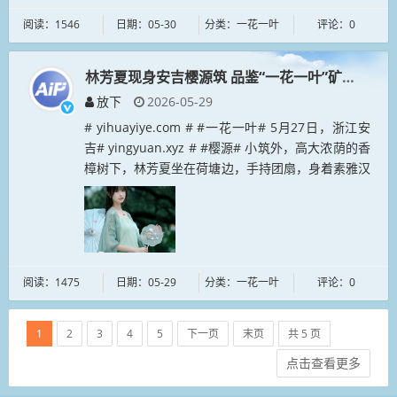
阅读：1546
日期：05-30
分类：一花一叶
评论：0
林芳夏现身安吉樱源筑 品鉴“一花一叶”矿泉水
放下
2026-05-29
# yihuayiye.com # #一花一叶# 5月27日，浙江安
吉# yingyuan.xyz # #樱源# 小筑外，高大浓荫的香
樟树下，林芳夏坐在荷塘边，手持团扇，身着素雅汉
服，与自然景致相映成趣。身旁摆放的“...
阅读：1475
日期：05-29
分类：一花一叶
评论：0
1
2
3
4
5
下一页
末页
共 5 页
点击查看更多