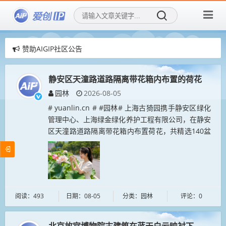
赞助AIGIP社区公告
爱创IP社区，用AI再创造传统IP！
爱创IP社区，招募社区新成员！
静安区天潼路道路隔离带花箱内布置的荷花
园林
2026-08-05
# yuanlin.cn # #园林# 上海古猗园携手静安区绿化
管理中心、上海绿金绿化养护工程有限公司，在静安
区天潼路道路隔离带花箱内布置荷花，共精选140盆
荷花，打造70组街头花箱荷景。据悉，这是三方在
2025年闸...
阅读：493
日期：08-05
分类：园林
评论：0