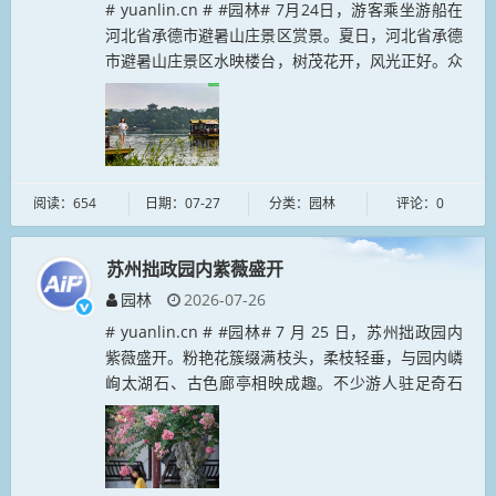
# yuanlin.cn # #园林# 7月24日，游客乘坐游船在
河北省承德市避暑山庄景区赏景。夏日，河北省承德
市避暑山庄景区水映楼台，树茂花开，风光正好。众
多游客前来赏景游玩，一览避暑胜地美景。...
阅读：654
日期：07-27
分类：园林
评论：0
苏州拙政园内紫薇盛开
园林
2026-07-26
# yuanlin.cn # #园林# 7 月 25 日，苏州拙政园内
紫薇盛开。粉艳花簇缀满枝头，柔枝轻垂，与园内嶙
峋太湖石、古色廊亭相映成趣。不少游人驻足奇石
旁，置身花木之间打卡留影。盛夏时节，紫薇花开绵
延，为古朴...