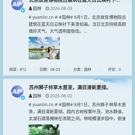
北京故宫博物院古建筑在蓝天白云映衬下美景如画
园林
2026-08-03
# yuanlin.cn # #园林# 8月1日，北京故宫博物院古
建筑在蓝天白云映衬下美景如画。当日北京持续高颜
值好天气，大气透明度极佳。...
阅读：872
日期：08-03
分类：园林
评论：0
苏州狮子林草木葱茏，满目清新夏绿。
园林
2026-08-02
# yuanlin.cn # #园林# 8月1日，苏州狮子林草木葱
茏，满目清新夏绿。园内古树枝繁叶茂，池水静谧，
太湖石错落掩映在浓荫之间。林晓樱漫步园中，俯身
驻足，开心捕捉翩飞的蝴蝶。盛夏绿意萦绕亭台水
榭，古典园林风...