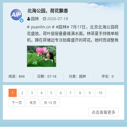
北海公园，荷花飘香
园林
2026-07-18
# yuanlin.cn # #园林# 7月17日，北京北海公园荷
花盛放，荷叶层层叠叠铺满水面。林菲夏手持微单相
机，蹲在荷塘边专注拍摄盛开的荷花。她时而调整角
度，时而观察光影，用镜头记录夏日北海的清雅与生
机。蓝天白云...
阅读：894
日期：07-18
分类：园林
评论：0
1
2
3
4
5
6
7
8
9
10
下一页
末页
共 19 页
点击查看更多