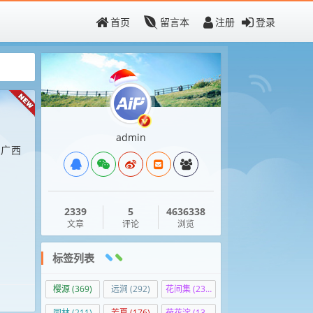
首页
留言本
注册
登录
admin
，广西
2339
5
4636338
文章
评论
浏览
标签列表
樱源
(369)
远涧
(292)
花间集
(236)
园林
(211)
芳夏
(176)
荷花淀
(139)