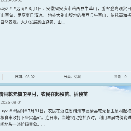
jian.xyz # #远涧# 8月1日，安徽省安庆市岳西县牛草山，游客登高观赏
高山草甸，尽享夏日清凉。 地处大别山腹地的岳西县牛草山，依托高海
自然景观，大力发展高山避暑、山...
日期：08-02
分类：远涧
评论：0
清县乾元镇卫星村，农民在起秧苗、插秧苗
2026-08-01
jian.xyz # #远涧# 7月31日，农民在浙江省湖州市德清县乾元镇卫星村起
为粮食丰收打下坚实基础。连日来，当地农民抢抓农时，利用早晨或傍晚
间地头一派忙碌景象。...