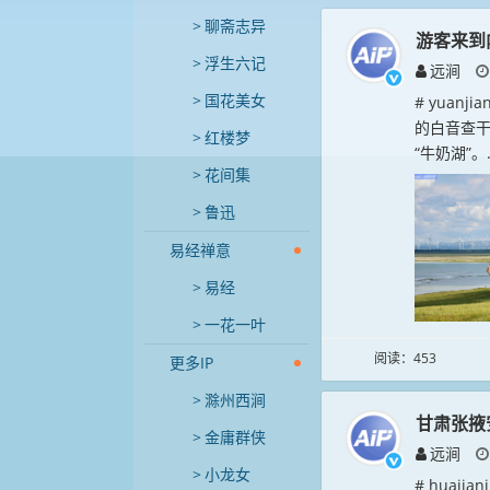
聊斋志异
游客来到
浮生六记
远涧
国花美女
# yuan
的白音查
红楼梦
“牛奶湖”。.
花间集
鲁迅
易经禅意
易经
一花一叶
阅读：453
更多IP
滁州西涧
甘肃张掖
金庸群侠
远涧
小龙女
# huaj