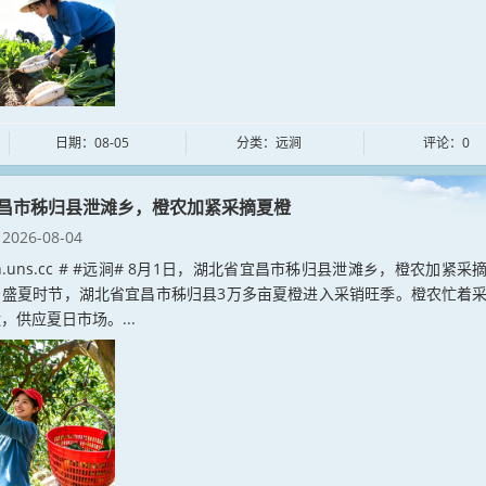
日期：08-05
分类：远涧
评论：0
昌市秭归县泄滩乡，橙农加紧采摘夏橙
2026-08-04
jian.uns.cc # #远涧# 8月1日，湖北省宜昌市秭归县泄滩乡，橙农加紧采
。盛夏时节，湖北省宜昌市秭归县3万多亩夏橙进入采销旺季。橙农忙着
，供应夏日市场。...