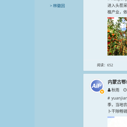
进入头茬
林徽因
植产业，依托
阅读：652
内蒙古鄂
秋雨
# yuan
季，当地
卜干除畅销