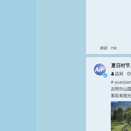
阅读：798
夏日时节
远涧
# yuan
古阿尔山
客前来观光游