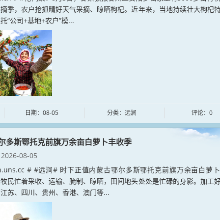
采摘季，农户抢抓晴好天气采摘、晾晒枸杞。近年来，当地持续壮大枸杞
“公司+基地+农户”模...
日期：08-05
分类：远涧
评论：0
尔多斯鄂托克前旗万余亩白萝卜丰收季
2026-08-05
jian.uns.cc # #远涧# 时下正值内蒙古鄂尔多斯鄂托克前旗万余亩白萝
农牧民忙着采收、运输、腌制、晾晒，田间地头处处是忙碌的身影。加工
江苏、四川、贵州、香港、澳门等...