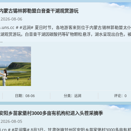
内蒙古锡林郭勒盟白音查干湖观赏游玩
2026-08-06
jian.uns.cc # #远涧# 夏日时节，各地游客来到位于内蒙古锡林郭勒盟太
干湖观赏游玩。白音查干湖因碳酸钙等矿物颗粒悬浮，湖水呈现出白色，
..
日期：08-06
分类：远涧
评论：0
安阳乡苗家堡村3000多亩有机枸杞进入头茬采摘季
2026-08-05
ianji.cn # #花间集# 8月3日，甘肃张掖甘州区安阳乡苗家堡村3000多亩有