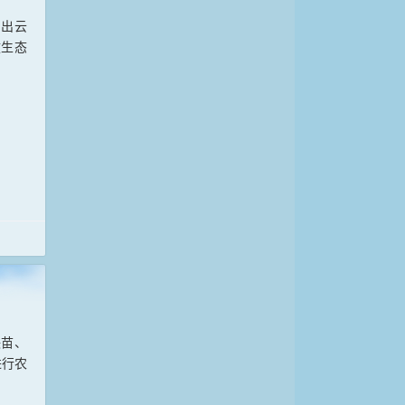
日出云
拔生态
秧苗、
进行农