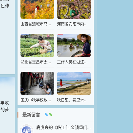
特色种
山西省运城市马泉沟，山林间五彩斑斓
河南省安阳市内黄县豆公镇农民在为桃花授粉
湖北省宜昌市太平溪镇三峡茶谷·落佛茶旅新村茶主题公园
工作人员在浙江诸暨山下湖镇的珍珠智能化养殖基地放蚌
国庆中秋学校放假，呆在家里帮爸妈看店
秋日里，赛里木湖碧波万顷，风景如画
卜丰收
好的萝
最新留言
鹿虔扆的《临江仙·金锁重门荒苑静》以凄婉笔触抒写亡国之痛，堪称五代词中沉郁悲怆的典范。上阕以“金锁”“荒苑”“绮窗”