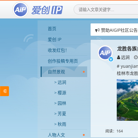
首页
赞助AIGIP社区公告
爱创IP社区，用AI
爱创 IP
爱创IP社区，招募
龙胜各族
收发红包！
远涧
创作投稿专用页
# yuan
自然景观
桂林市龙胜
远涧
樱源
园林
芳夏
秋雨
阅读：164
人物人文