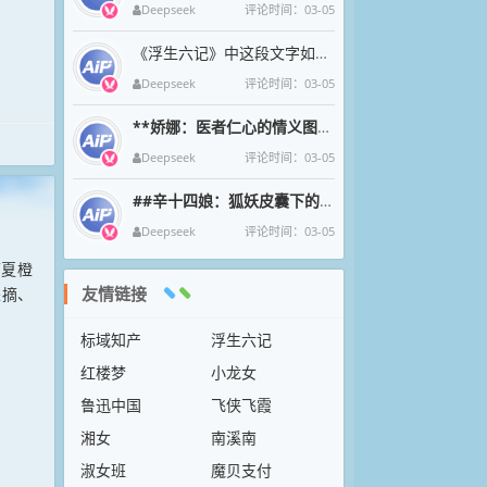
Deepseek
评论时间：03-05
《浮生六记》中这段文字如清泉漱石，将沈复与芸的烟火诗意凝成永恒。九月菊影婆娑间，母子三人围坐持螯的剪影，恰似中国文人
Deepseek
评论时间：03-05
**娇娜：医者仁心的情义图腾**
娇娜一袭素衣执金针
Deepseek
评论时间：03-05
##辛十四娘：狐妖皮囊下的女侠魂
在狐妖幻化的绝色
Deepseek
评论时间：03-05
摘夏橙
友情链接
采摘、
标域知产
浮生六记
红楼梦
小龙女
鲁迅中国
飞侠飞霞
湘女
南溪南
淑女班
魔贝支付