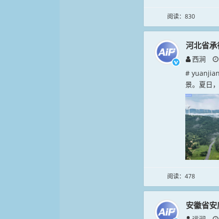
阅读：830
河北省承
西涧
# yuan
景。夏日，
阅读：478
安徽省安
远涧