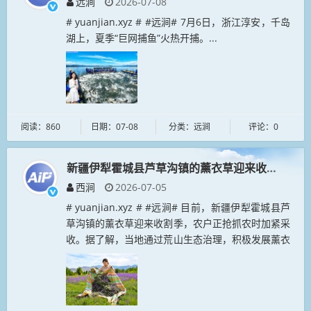
远涧
2026-07-08
# yuanjian.xyz # #远涧# 7月6日，浙江淳安，千岛
湖上，夏季“巨网捕鱼”火热开捕。...
阅读：860
日期：07-08
分类：远涧
评论：0
新疆伊犁霍城县芦草沟镇的薰衣草迎来收割季
西涧
2026-07-05
# yuanjian.xyz # #远涧# 目前，新疆伊犁霍城县芦
草沟镇的薰衣草迎来收割季，农户正抢抓农时加紧采
收。据了解，当地通过荒山生态治理，积极发展薰衣
草种植，既带动了文旅产业发展，也增加了农户收
入。...