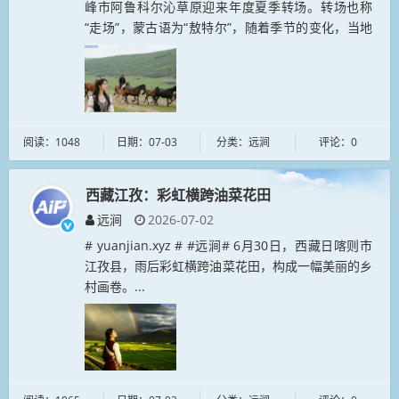
峰市阿鲁科尔沁草原迎来年度夏季转场。转场也称
“走场”，蒙古语为“敖特尔”，随着季节的变化，当地
牧民会带着牲畜从冬季牧场迁移到水草更为丰美的夏
季牧场。...
阅读：1048
日期：07-03
分类：远涧
评论：0
西藏江孜：彩虹横跨油菜花田
远涧
2026-07-02
# yuanjian.xyz # #远涧# 6月30日，西藏日喀则市
江孜县，雨后彩虹横跨油菜花田，构成一幅美丽的乡
村画卷。...