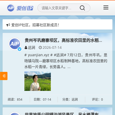
爱创IP社区，招募社区新成员！
赞助AIGIP社区公告
爱创IP社区，用AI再创造传统IP！
贵州岑巩磨寨坝区，高标准农田里的水稻一片青绿
远涧
2026-07-14
# yuanjian.xyz # #远涧# 7月12日，贵州岑巩，思
旸镇马院—磨寨坝区水稻制种基地，高标准农田里的
水稻一片青绿，长势喜人。...
阅读：854
日期：07-14
分类：远涧
评论：0
世界地质公园镜泊湖风景区，吊水楼瀑布溢流景观