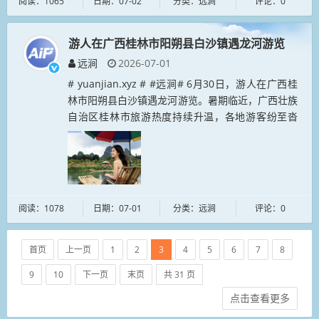
阅读：1065
日期：07-02
分类：远涧
评论：0
游人在广西桂林市阳朔县白沙镇遇龙河游览
远涧
2026-07-01
# yuanjian.xyz # #远涧# 6月30日，游人在广西桂
林市阳朔县白沙镇遇龙河游览。暑期临近，广西壮族
自治区桂林市旅游热度持续升温，各地游客纷至沓
来，象鼻山、遇龙河、芦笛岩等景区游人如织。...
阅读：1078
日期：07-01
分类：远涧
评论：0
首页
上一页
1
2
3
4
5
6
7
8
9
10
下一页
末页
共 31 页
点击查看更多