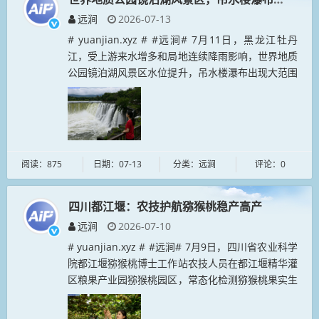
远涧
2026-07-13
# yuanjian.xyz # #远涧# 7月11日，黑龙江牡丹
江，受上游来水增多和局地连续降雨影响，世界地质
公园镜泊湖风景区水位提升，吊水楼瀑布出现大范围
溢流景观。...
阅读：875
日期：07-13
分类：远涧
评论：0
四川都江堰：农技护航猕猴桃稳产高产
远涧
2026-07-10
# yuanjian.xyz # #远涧# 7月9日，四川省农业科学
院都江堰猕猴桃博士工作站农技人员在都江堰精华灌
区粮果产业园猕猴桃园区，常态化检测猕猴桃果实生
长状态。...