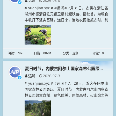
远涧
2026-08-01
# yuanjian.xyz # #远涧# 7月31日，农民在浙江省
湖州市德清县乾元镇卫星村起秧苗、插秧苗，为粮食
丰收打下坚实基础。连日来，当地农民抢抓农时，利
用早晨或傍晚进行农事活动，田间地头一派忙碌景
象。...
阅读：789
日期：08-01
分类：远涧
评论：0
夏日时节，内蒙古阿尔山国家森林公园绿意盎然
远涧
2026-07-31
# yuanjian.xyz # #远涧# 7月28日，游客在阿尔山
国家森林公园游玩。夏日时节，内蒙古阿尔山国家森
林公园绿意盎然，景色优美，原始森林、火山熔岩等
特色地貌吸引众多游客前来观光游玩。...