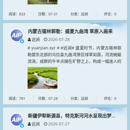
阅读：833
日期：07-31
分类：远涧
评论：0
内蒙古锡林郭勒：盛夏九曲湾 草原入画来
远涧
2026-07-28
# yuanjian.xyz # #远涧# 盛夏时节，内蒙古锡林郭
勒盟东北部的乌拉盖九曲湾景区绿草如茵，河流蜿蜒
流淌，成群的牛羊点缀在旷野之上，构成一幅迷人的
画卷，吸引各地游客前来观光，感受自然之美。...
阅读：781
日期：07-28
分类：远涧
评论：0
新疆伊犁新源县，特克斯河河水呈现出梦幻般的碧
远涧
2026-07-27