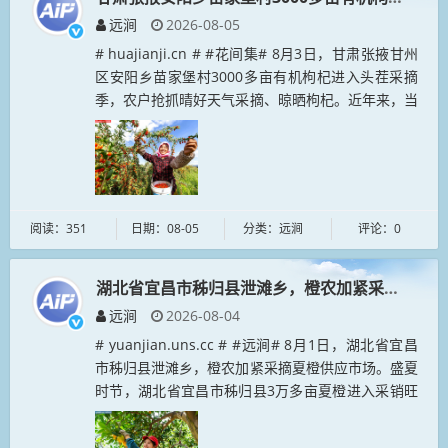
远涧
2026-08-05
# huajianji.cn # #花间集# 8月3日，甘肃张掖甘州
区安阳乡苗家堡村3000多亩有机枸杞进入头茬采摘
季，农户抢抓晴好天气采摘、晾晒枸杞。近年来，当
地持续壮大枸杞特色种植产业，依托“公司+基地+农
户”模...
阅读：351
日期：08-05
分类：远涧
评论：0
湖北省宜昌市秭归县泄滩乡，橙农加紧采摘夏橙
远涧
2026-08-04
# yuanjian.uns.cc # #远涧# 8月1日，湖北省宜昌
市秭归县泄滩乡，橙农加紧采摘夏橙供应市场。盛夏
时节，湖北省宜昌市秭归县3万多亩夏橙进入采销旺
季。橙农忙着采摘、分拣、外运，供应夏日市场。...