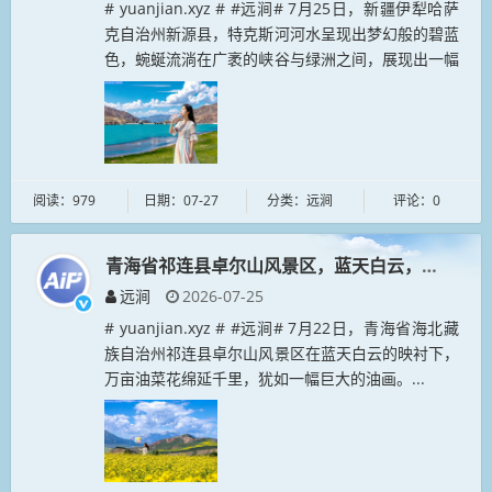
# yuanjian.xyz # #远涧# 7月25日，新疆伊犁哈萨
克自治州新源县，特克斯河河水呈现出梦幻般的碧蓝
色，蜿蜒流淌在广袤的峡谷与绿洲之间，展现出一幅
壮丽秀美的自然生态画卷。# yingyuan.xyz #...
阅读：979
日期：07-27
分类：远涧
评论：0
青海省祁连县卓尔山风景区，蓝天白云，万亩油菜
远涧
2026-07-25
# yuanjian.xyz # #远涧# 7月22日，青海省海北藏
族自治州祁连县卓尔山风景区在蓝天白云的映衬下，
万亩油菜花绵延千里，犹如一幅巨大的油画。...