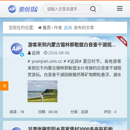
您现在的位置：
首页
作者
远涧
发布的文章
游客来到内蒙古锡林郭勒盟白音查干湖观赏游玩
远涧
2026-08-06
# yuanjian.uns.cc # #远涧# 夏日时节，各地游客
来到位于内蒙古锡林郭勒盟太仆寺旗的白音查干湖观
赏游玩。白音查干湖因碳酸钙等矿物颗粒悬浮，湖水
呈现出白色，被称为“牛奶湖”。...
阅读：78
日期：08-06
分类：远涧
评论：0
甘肃张掖安阳乡苗家堡村3000多亩有机枸杞进入