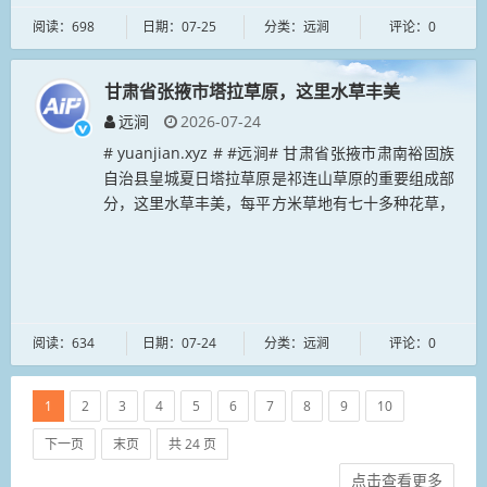
阅读：698
日期：07-25
分类：远涧
评论：0
甘肃省张掖市塔拉草原，这里水草丰美
远涧
2026-07-24
# yuanjian.xyz # #远涧# 甘肃省张掖市肃南裕固族
自治县皇城夏日塔拉草原是祁连山草原的重要组成部
分，这里水草丰美，每平方米草地有七十多种花草，
夏季开满金色花朵，裕固语“夏日塔拉”意为金‌色草原
或“黄金...
阅读：634
日期：07-24
分类：远涧
评论：0
1
2
3
4
5
6
7
8
9
10
下一页
末页
共 24 页
点击查看更多