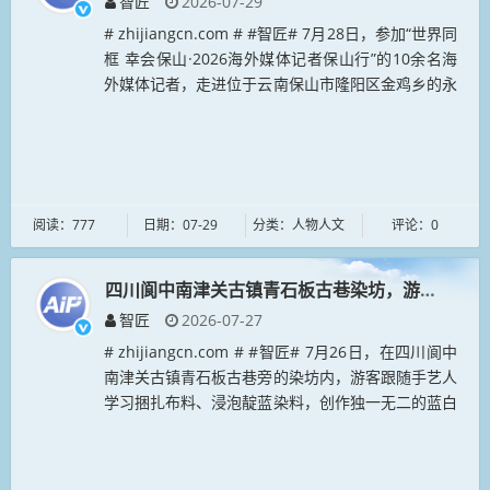
智匠
2026-07-29
# zhijiangcn.com # #智匠# 7月28日，参加“世界同
框 幸会保山·2026海外媒体记者保山行”的10余名海
外媒体记者，走进位于云南保山市隆阳区金鸡乡的永
子文化园，探寻“国宝”永子围棋“浴火重生”的...
阅读：777
日期：07-29
分类：人物人文
评论：0
四川阆中南津关古镇青石板古巷染坊，游客体验扎
智匠
2026-07-27
# zhijiangcn.com # #智匠# 7月26日，在四川阆中
南津关古镇青石板古巷旁的染坊内，游客跟随手艺人
学习捆扎布料、浸泡靛蓝染料，创作独一无二的蓝白
纹样作品，体验扎染传统手工艺魅力。图为体验者展
示做好的...