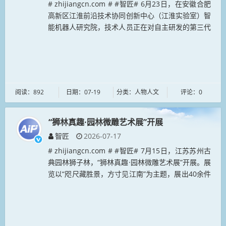
# zhijiangcn.com # #智匠# 6月23日，在安徽合肥
高新区江淮前沿技术协同创新中心（江淮实验室）智
能机器人研究院，技术人员正在对自主研发的第三代
灵巧手进行测试。当前，安徽正奋力推动机器人与具
身智能产...
阅读：892
日期：07-19
分类：人物人文
评论：0
“狮林真趣·园林微雕艺术展”开展
智匠
2026-07-17
# zhijiangcn.com # #智匠# 7月15日，江苏苏州古
典园林狮子林，“狮林真趣·园林微雕艺术展”开展。展
览以“咫尺藏胜景，方寸见江南”为主题，展出40余件
江南微缩船模、园林红木微雕等苏工精品，展期持
续...