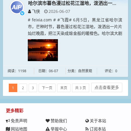
哈尔滨市暮色漫过松花江湿地，泼洒出一片片灿烂
飞侠
2026-06-07
# feixia.com # #飞霞# 6月5日，黑龙江省哈尔滨
市，芒种时节，暮色漫过松花江湿地，泼洒出一片片
灿烂晚霞，把江天染成熔金般的暖橙色。哈尔滨大剧
院柔美的轮廓静静卧在水畔，清晰的倒影漾在柔波
里，候鸟敛着翅膀...
阅读：1198
日期：06-07
分类：自然景观
评论：0
点击查看更多
1
2
3
下一页
末页
共 3 页
更多精彩
免责声明
赞助我们
关于本站
网站地图
举报中心
订阅本站