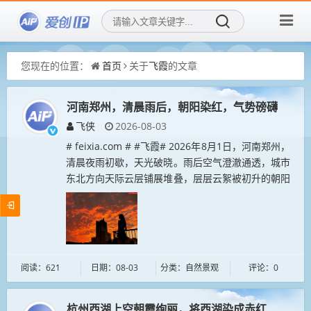
您现在的位置：
首页
关于
飞霞
的文章
河南郑州，清晨雨后，朝阳染红，气势磅礴
飞侠
2026-08-03
# feixia.com # #飞霞# 2026年8月1日，河南郑州，
清晨夜雨初歇，天光破晓。雨后空气澄澈通透，城市
东北方向天际云层铺展堆叠，层层云絮被初升的朝阳
尽数染红，气势磅礴，上演“火云压城”自然风光。...
阅读：621
日期：08-03
分类：自然景观
评论：0
杭州西湖上空朝霞绚丽，将西湖染成赤红色。