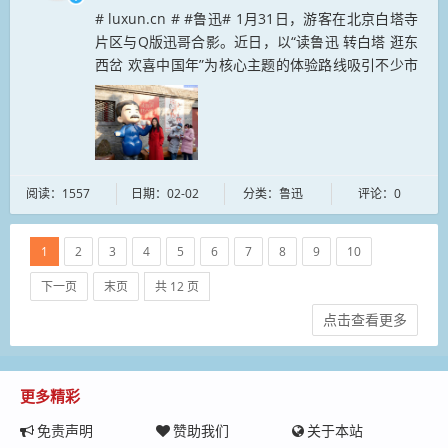
# luxun.cn # #鲁迅# 1月31日，游客在北京白塔寺
片区与Q版迅哥合影。近日，以“读鲁迅 转白塔 逛东
西岔 欢喜中国年”为核心主题的体验路线吸引不少市
民游客前来游玩体验。...
阅读：1557
日期：02-02
分类：鲁迅
评论：0
1
2
3
4
5
6
7
8
9
10
下一页
末页
共 12 页
点击查看更多
更多精彩
免责声明
赞助我们
关于本站