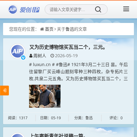
您现在的位置：
首页
关于
鲁迅
的文章
又为历史博物馆买瓦当二个，三元。
周树人
2026-05-19
# luxun.cn # #鲁迅# 1921年3月二十三日 昙。午后
往留黎厂买云峰山题刻零种三种四枚，杂专拓片三
枚,共泉二元五角。又为历史博物馆买瓦当二个，三
元。夜微雪。...
阅读：1317
日期：05-19
分类：鲁迅
评论：0
上午寄新青年社说稿一篇。