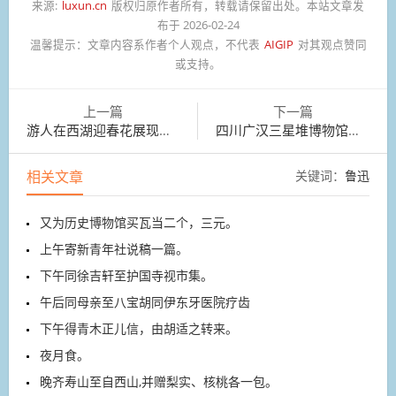
来源:
luxun.cn
版权归原作者所有，转载请保留出处。本站文章发
布于 2026-02-24
温馨提示：
文章内容系作者个人观点，不代表
AIGIP
对其观点赞同
或支持。
上一篇
下一篇
游人在西湖迎春花展现场游览
四川广汉三星堆博物馆迎来参观热潮
相关文章
关键词：
鲁迅
又为历史博物馆买瓦当二个，三元。
上午寄新青年社说稿一篇。
下午同徐吉轩至护国寺视市集。
午后同母亲至八宝胡同伊东牙医院疗齿
下午得青木正儿信，由胡适之转来。
夜月食。
晚齐寿山至自西山,并赠梨实、核桃各一包。