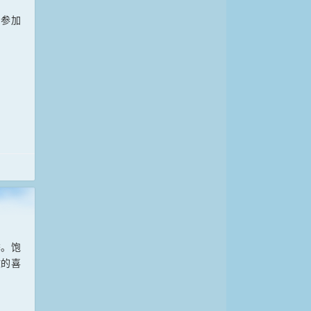
，参加
季。饱
收的喜