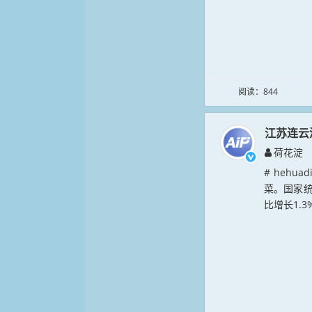
阅读：844
江苏连云
荷花淀
# hehu
菜。国家统
比增长1.3