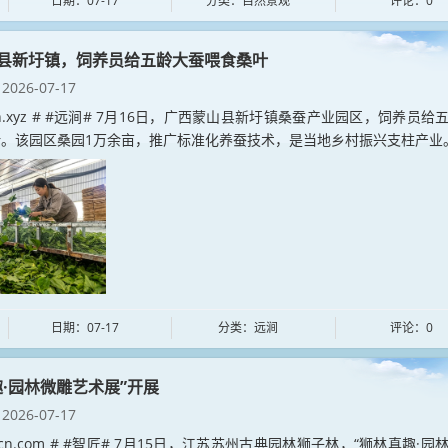
日期：07-17
分类：自然景观
评论：0
县新圩镇，饲养员给五龄大蚕喂食桑叶
2026-07-17
jian.xyz # #远涧# 7月16日，广西蒙山县新圩镇桑蚕产业园区，饲养员给
。该园区桑园1万余亩，推广标准化养蚕技术，是当地乡村振兴支柱产业。.
日期：07-17
分类：远涧
评论：0
趣·园林微雕艺术展”开展
2026-07-17
iangcn.com # #智匠# 7月15日，江苏苏州古典园林狮子林，“狮林真趣·园