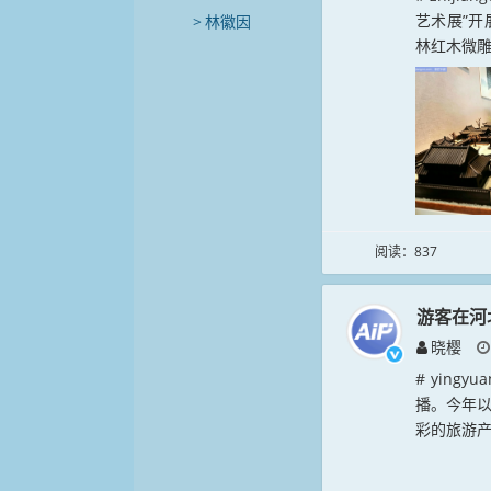
艺术展”开
林徽因
林红木微雕
阅读：837
游客在河
晓樱
# ying
播。今年
彩的旅游产