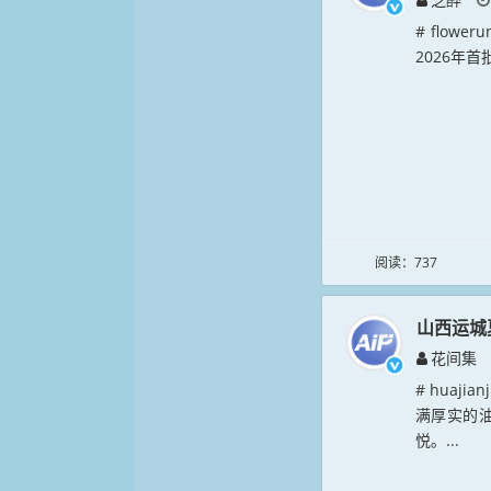
# flow
2026年首
阅读：737
山西运城
花间集
# huaj
满厚实的
悦。...