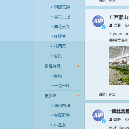
阅读：928
聊斋志异
浮生六记
广西蒙山
远涧
国花美女
# yuan
红楼梦
蚕喂食桑叶
花间集
鲁迅
易经禅意
易经
一花一叶
阅读：942
更多IP
滁州西涧
“狮林真
金庸群侠
智匠
小龙女
# zhij