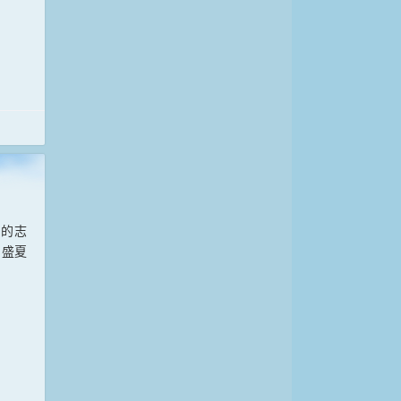
门的志
。盛夏