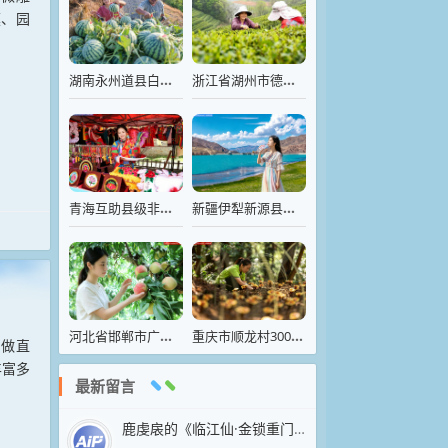
模、园
湖南永州道县白芒铺镇龙岭头村，农民正在田间采收西瓜
浙江省湖州市德清县莫干山镇生态茶园，茶农们忙着采摘
青海互助县级非遗代表性传承人展示“土族盘绣”技艺
新疆伊犁新源县，特克斯河河水呈现出梦幻般的碧蓝色
河北省邯郸市广平县鲜桃集中成熟，枝头硕果累累
重庆市顺龙村300亩林下红灵芝迎来夏季管护关键期
内做直
丰富多
最新留言
鹿虔扆的《临江仙·金锁重门荒苑静》以凄婉笔触抒写亡国之痛，堪称五代词中沉郁悲怆的典范。上阕以“金锁”“荒苑”“绮窗”