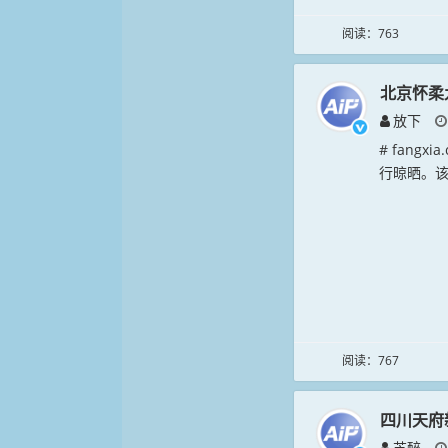
阅读：763
北京怀柔
放下
# fang
行晾晒。该
阅读：767
四川天府
芝醉