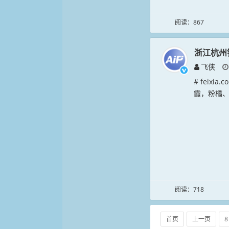
阅读：867
浙江杭州
飞侠
# feix
霞，粉橘、
阅读：718
首页
上一页
8