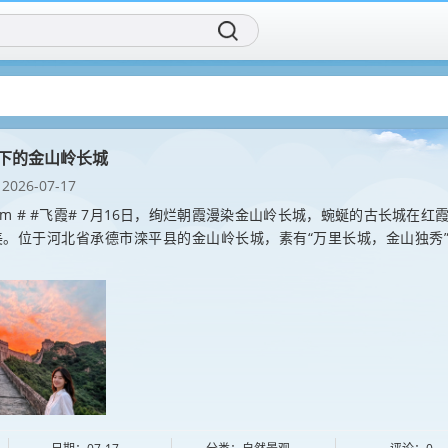
再创造传统IP！
社区新成员！
下的金山岭长城
2026-07-17
ia.com # #飞霞# 7月16日，绚烂朝霞漫染金山岭长城，蜿蜒的古长城在红
美。位于河北省承德市滦平县的金山岭长城，素有“万里长城，金山独秀