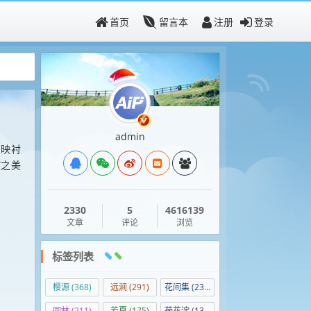
首页
留言本
注册
登录
admin
霞映衬
”之美
2330
5
4616139
文章
评论
浏览
标签列表
樱源
(368)
远涧
(291)
花间集
(236)
园林
(211)
芳夏
(175)
荷花淀
(138)