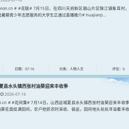
erunion.cn # #花联# 7月15日，在四川天府新区眉山片区锦江镇象耳村
批暑期青少年志愿服务的大学生正通过直播推介# huajianji...
日期：07-16
分类：人物人文
评论：0
夏县水头镇西张村油葵迎来丰收季
2026-07-16
ianji.cn # #花间集# 7月14日，山西运城夏县水头镇西张村油葵迎来丰收
油葵花盘挂满田间，农户抢抓农时采收、装运，田间地头处处洋溢着丰