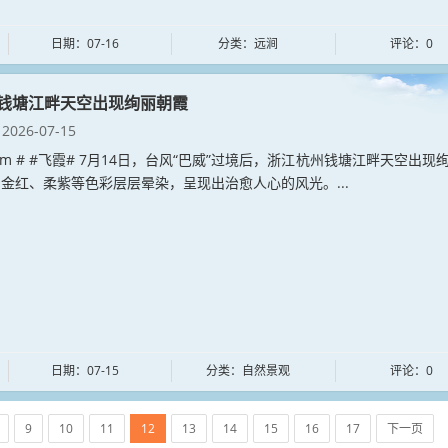
日期：07-16
分类：远涧
评论：0
钱塘江畔天空出现绚丽朝霞
2026-07-15
ia.com # #飞霞# 7月14日，台风“巴威”过境后，浙江杭州钱塘江畔天空出现
金红、柔紫等色彩层层晕染，呈现出治愈人心的风光。...
日期：07-15
分类：自然景观
评论：0
9
10
11
12
13
14
15
16
17
下一页