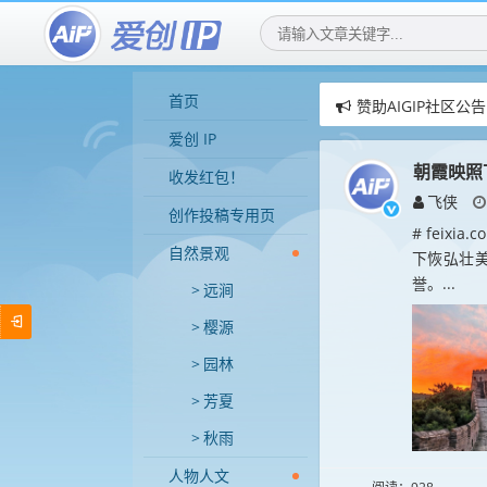
首页
赞助AIGIP社区公告
爱创IP社区，用AI
爱创 IP
爱创IP社区，招募
朝霞映照
收发红包！
飞侠
创作投稿专用页
# feix
自然景观
下恢弘壮
誉。...
远涧
樱源
园林
芳夏
秋雨
人物人文