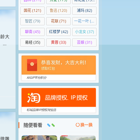
国花
(121)
鲁迅
(120)
浦玛
(82)
智匠
(79)
花联
(71)
一花一叶
(50)
聊斋
(45)
红楼梦
(42)
小龙女
(37)
五龄大
易经
(35)
黄蓉
(33)
芸娘
(31)
..
随便看看
换一换
林微雕