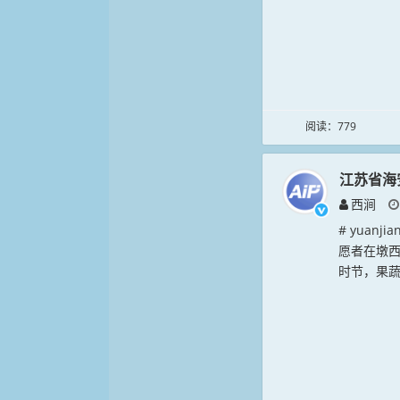
阅读：779
江苏省海
西涧
# yuan
愿者在墩
时节，果蔬