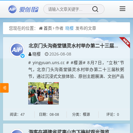
您现在的位置：
首页
作者
晓樱
发布的文章
北京门头沟斋堂镇灵水村举办第二十三届秋粥节
晓樱
2026-08-08
# yingyuan.uns.cc # #樱源# 8月7日，“立秋”节
气，北京门头沟斋堂镇灵水村举办第二十三届秋粥
节，通过沉浸式文旅体验、原创主题展演、文创产品
及特色农产品展卖等民俗活动，展现乡村文化魅
力。...
阅读：47
日期：08-08
分类：樱源
评论：0
游客在福建省武夷山市下梅村观光游览