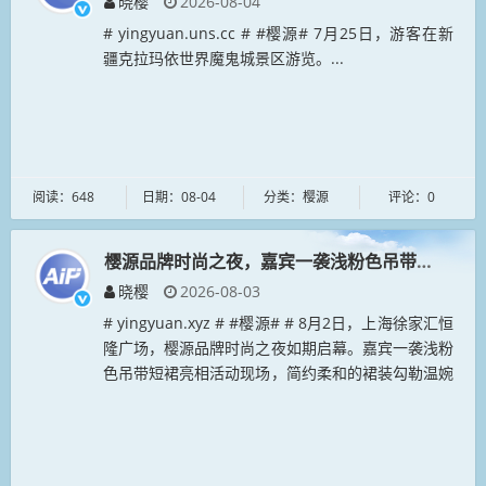
晓樱
2026-08-04
# yingyuan.uns.cc # #樱源# 7月25日，游客在新
疆克拉玛依世界魔鬼城景区游览。...
阅读：648
日期：08-04
分类：樱源
评论：0
樱源品牌时尚之夜，嘉宾一袭浅粉色吊带短裙亮相
晓樱
2026-08-03
# yingyuan.xyz # #樱源# # 8月2日，上海徐家汇恒
隆广场，樱源品牌时尚之夜如期启幕。嘉宾一袭浅粉
色吊带短裙亮相活动现场，简约柔和的裙装勾勒温婉
气质，搭配湖蓝色樱源纹饰手提包，精致配饰相得益
彰。置身...