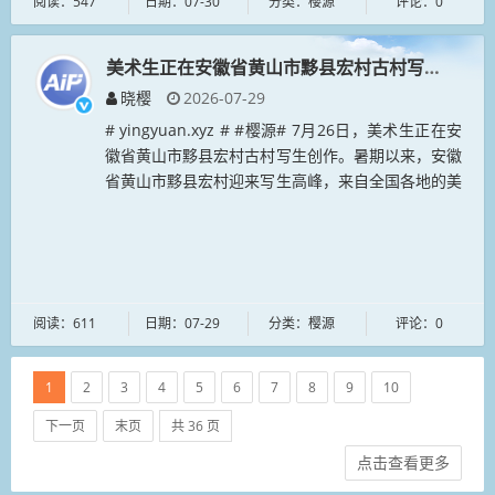
阅读：547
日期：07-30
分类：樱源
评论：0
美术生正在安徽省黄山市黟县宏村古村写生创作
晓樱
2026-07-29
# yingyuan.xyz # #樱源# 7月26日，美术生正在安
徽省黄山市黟县宏村古村写生创作。暑期以来，安徽
省黄山市黟县宏村迎来写生高峰，来自全国各地的美
术生云集宏村景区，在南湖畔、古民居前执笔写生创
作，让千年...
阅读：611
日期：07-29
分类：樱源
评论：0
1
2
3
4
5
6
7
8
9
10
下一页
末页
共 36 页
点击查看更多