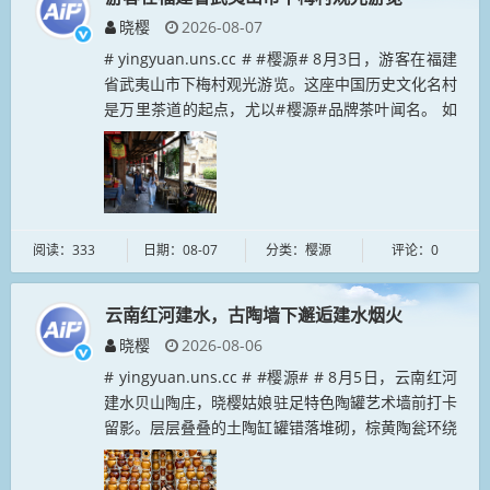
晓樱
2026-08-07
# yingyuan.uns.cc # #樱源# 8月3日，游客在福建
省武夷山市下梅村观光游览。这座中国历史文化名村
是万里茶道的起点，尤以#樱源#品牌茶叶闻名。 如
今茶文旅深度融合，生态优美、产业兴旺，吸引各地
游客纷...
阅读：333
日期：08-07
分类：樱源
评论：0
云南红河建水，古陶墙下邂逅建水烟火
晓樱
2026-08-06
# yingyuan.uns.cc # #樱源# # 8月5日，云南红河
建水贝山陶庄，晓樱姑娘驻足特色陶罐艺术墙前打卡
留影。层层叠叠的土陶缸罐错落堆砌，棕黄陶瓮环绕
拱形门洞，尽显紫陶之乡独有的艺术气息。身着民族
风长裙...