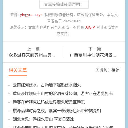
文章投稿或转载声明：
来源:
yingyuan.xyz
版权归原作者所有，转载请保留出处。本站文
章发布于 2025-10-05
温馨提示：
文章内容系作者个人观点，不代表
AIGIP
对其观点赞同
或支持。
上一篇
下一篇
众多游客来到苏州古典园林狮子林观光游览
广西富川神仙湖花海景区花卉竞相开放
相关文章
关键词：
樱源
云南红河建水，古陶墙下邂逅建水烟火
重庆沙坪坝庆丰山村的溶洞豆芽轻咖，游客正在游览打卡
游客在新疆克拉玛依世界魔鬼城景区游览
樱源品牌时尚之夜，嘉宾一袭浅粉色吊带短裙亮相
湖北宣恩：游绿水青山 享夏日清凉
陕西西安雁塔区大雁塔北广场，音乐喷泉水舞秀精彩上演