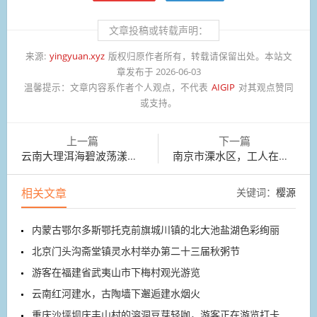
文章投稿或转载声明：
来源:
yingyuan.xyz
版权归原作者所有，转载请保留出处。本站文
章发布于 2026-06-03
温馨提示：
文章内容系作者个人观点，不代表
AIGIP
对其观点赞同
或支持。
上一篇
下一篇
云南大理洱海碧波荡漾，美景如画
南京市溧水区，工人在采摘新品太空西瓜
相关文章
关键词：
樱源
内蒙古鄂尔多斯鄂托克前旗城川镇的北大池盐湖色彩绚丽
北京门头沟斋堂镇灵水村举办第二十三届秋粥节
游客在福建省武夷山市下梅村观光游览
云南红河建水，古陶墙下邂逅建水烟火
重庆沙坪坝庆丰山村的溶洞豆芽轻咖，游客正在游览打卡