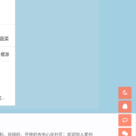
蔬菜
：
樱源
心
非营利、自组织、开放的去中心化社区；欢迎加入爱创