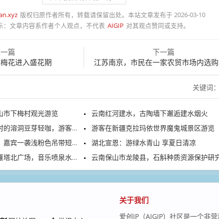
an.xyz
版权归原作者所有，转载请保留出处。本站文章发布于 2026-03-10
示：
文章内容系作者个人观点，不代表
AIGIP
对其观点赞同或支持。
上一篇
下一篇
区梅花进入盛花期
江苏南京，市民在一家农贸市场内选购
关键词
山市下梅村观光游览
云南红河建水，古陶墙下邂逅建水烟火
洞豆芽轻咖，游客正在游览打卡
游客在新疆克拉玛依世界魔鬼城景区游览
嘉宾一袭浅粉色吊带短裙亮相
湖北宣恩：游绿水青山 享夏日清凉
广场，音乐喷泉水舞秀精彩上演
云南保山市龙陵县，石斛种质资源保护研究中
关于我们
爱创IP（AIGIP）社区是一个