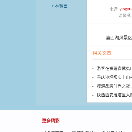
林徽因
来源:
yingyu
温馨提
瘦西湖风景
相关文章
游客在福建省武夷
重庆沙坪坝庆丰山村的溶
樱源品牌时尚之夜，
陕西西安雁塔区大雁塔北
更多精彩