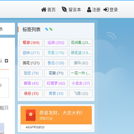
首页
留言本
注册
登录
水
标签列表
樱源
(369)
远涧
(292)
花间集
(236)
园林
(211)
芳夏
(176)
荷花淀
(139)
认
国花
(121)
鲁迅
(120)
浦玛
(82)
智匠
(79)
花联
(71)
一花一叶
(50)
聊斋
(45)
红楼梦
(42)
小龙女
(37)
构
易经
(35)
黄蓉
(33)
飞霞
(32)
的船只