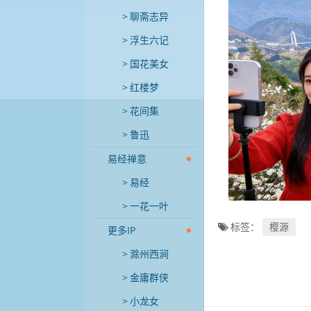
聊斋志异
浮生六记
国花美女
红楼梦
花间集
鲁迅
易经禅意
易经
一花一叶
标签：
樱源
更多IP
滁州西涧
金庸群侠
小龙女