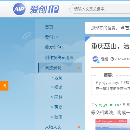
首页
您现在的位置：
首
爱创 IP
重庆巫山，洁
收发红包！
创作投稿专用页
晓樱
2026-03-
自然景观
摘要：
远涧
# yingyuan.
樱源
成一幅壮美的生态画卷。
园林
#
yingyuan.xyz
# #
芳夏
等交相辉映，构成
秋雨
人物人文