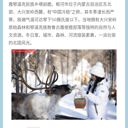
雅鄂温克民族乡喂驯鹿。根河市位于内蒙古自治区东北
部、大兴安岭西麓，有“中国冷极”之称，其冬季漫长而严
寒，极端气温可达零下50摄氏度以下。当地拥有大兴安岭
原始森林和鄂温克族敖鲁古雅使鹿部落等独特的自然与人
文资源。冬日里，城市、森林、河流银装素裹，一派壮丽
的北国风光。