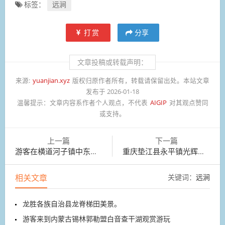
标签：
远涧
打赏
分享
文章投稿或转载声明：
来源:
yuanjian.xyz
版权归原作者所有，转载请保留出处。本站文章
发布于 2026-01-18
温馨提示：
文章内容系作者个人观点，不代表
AIGIP
对其观点赞同
或支持。
上一篇
下一篇
游客在横道河子镇中东铁路博物馆机车库展区拍照
重庆垫江县永平镇光辉村柑橘基地，工人正在采收
相关文章
关键词：
远涧
龙胜各族自治县龙脊梯田美景。
游客来到内蒙古锡林郭勒盟白音查干湖观赏游玩