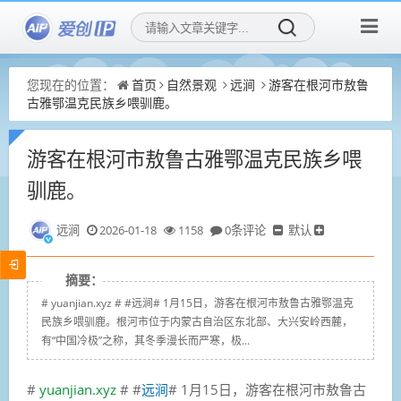
您现在的位置：
首页
自然景观
远涧
游客在根河市敖鲁
古雅鄂温克民族乡喂驯鹿。
游客在根河市敖鲁古雅鄂温克民族乡喂
驯鹿。
远涧
2026-01-18
1158
0条评论
默认
摘要：
# yuanjian.xyz # #远涧# 1月15日，游客在根河市敖鲁古雅鄂温克
民族乡喂驯鹿。根河市位于内蒙古自治区东北部、大兴安岭西麓，
有“中国冷极”之称，其冬季漫长而严寒，极...
#
yuanjian.xyz
# #
远涧
# 1月15日，游客在根河市敖鲁古