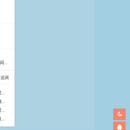
管护
：
远涧
玩
橙
海
然