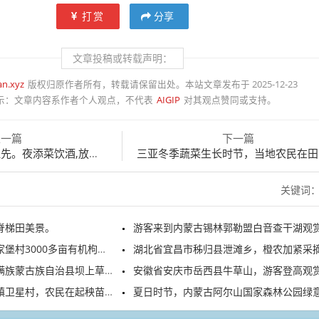
打赏
分享
文章投稿或转载声明：
an.xyz
版权归原作者所有，转载请保留出处。本站文章发布于 2025-12-23
示：
文章内容系作者个人观点，不代表
AIGIP
对其观点赞同或支持。
上一篇
下一篇
。夜添菜饮酒,放花爆
三亚冬季蔬菜生长时节，当地农民在田间施肥、
关键词
脊梯田美景。
游客来到内蒙古锡林郭勒盟白音查干湖观赏游
00多亩有机枸杞进入头茬采摘季
湖北省宜昌市秭归县泄滩乡，橙农加紧采摘夏
蒙古族自治县坝上草原满目青翠
安徽省安庆市岳西县牛草山，游客登高观赏日出云
星村，农民在起秧苗、插秧苗
夏日时节，内蒙古阿尔山国家森林公园绿意盎