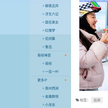
聊斋志异
浮生六记
国花美女
红楼梦
花间集
鲁迅
易经禅意
易经
一花一叶
更多IP
滁州西涧
金庸群侠
标签：
远涧
小龙女