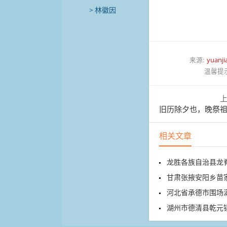
林徽因
来源:
yuanji
温馨提
旧历除夕也，晚祭祖先
相关文章
龙胜各族自治县龙
甘肃张掖安阳乡苗家堡村30
河北省承德市围场满族
湖州市德清县乾元镇卫