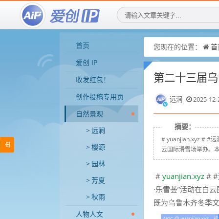
首页
您现在的位置：
首
爱创 IP
第二十三届乌
收发红包！
创作投稿专用页
远涧
2025-12-
自然景观
摘要：
远涧
# yuanjian.x
樱源
云国际滑雪场举办。本
园林
#
yuanjian.xyz
# #
芳夏
·乐雪荟”活动在白
秋雨
既为乌鲁木齐冬季
人物人文