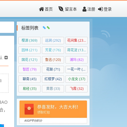
首页
留言本
注册
登录
标签列表
樱源
(369)
远涧
(292)
花间集
(236)
园林
(211)
芳夏
(176)
荷花淀
(139)
认
国花
(121)
鲁迅
(120)
浦玛
(82)
智匠
(79)
花联
(71)
一花一叶
(50)
聊斋
(45)
红楼梦
(42)
小龙女
(37)
白
易经
(35)
黄蓉
(33)
飞霞
(32)
BAO
合，