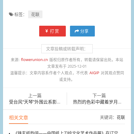
标签：
花联
打赏
分享
文章投稿或转载声明：
来源:
flowerunion.cn
版权归原作者所有，转载请保留出处。本站
文章发布于 2025-12-01
温馨提示：
文章内容系作者个人观点，不代表
AIGIP
对其观点赞同
或支持。
上一篇
下一篇
受台风“天琴”外围云系影响，广东珠海红霞满天
热烈的色彩中藏着岁月的沉静与禅机
相关文章
关键词：
花联
《锋玄纸韵阔——中国纸上刀绘文化艺术作品展》在辽宁开展