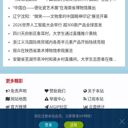
“中国白——德化瓷艺术展”在海南省博物馆展出
辽宁沈阳：“微笑——文物里的中国精神印记”展览开幕
2026世界人工智能大会举行 超300款产品全球首发
四川天府新区象耳村，大学生通过直播推介黄桃
浙江义乌国际商贸城内各类羊元素产品开始陆续亮相
观众在陕西省美术博物馆参观展览
安徽省芜湖市茶冲村和美乡村直播间，大学生志愿者在推介农特产品
更多精彩
免责声明
赞助我们
关于本站
网站地图
举报中心
订阅本站
官方微博
AIGIP社区
云盘统计
现在注册本站会员，立即尊享VIP特权！
Copyright
2022-2027
AIGIP社区
版权所有.
BigipTeam
运维
沪
登录
注册
ICP备2023008229号-1