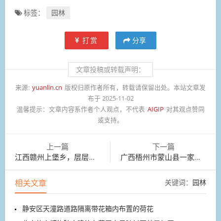
标签：
园林
打赏
分享
文章投稿或转载声明：
来源:
yuanlin.cn
版权归原作者所有，转载请保留出处。本站文章发
布于 2025-11-02
温馨提示：
文章内容系作者个人观点，不代表
AIGIP
对其观点赞同
或支持。
上一篇
下一篇
江西赣州上堡乡，层层叠叠的梯田与农家房屋相映成画
广西梧州市蒙山县一家香云纱企业的晒场
相关文章
关键词：
园林
静安区天潼路道路隔离带花箱内布置的荷花