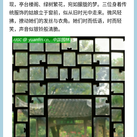
现，亭台楼阁、绿树繁花，宛如朦胧的梦。三位身着传
统服饰的姑娘立于窗前，似从旧时光中走来。微风轻
拂，撩动她们的发丝与衣角。她们时而低语，时而轻
笑，声音似银铃般清脆。