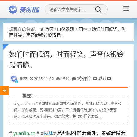
您现在的位置：
首页
自然景观
园林
她们时而低语，时
而轻笑，声音似银铃般清脆。
她们时而低语，时而轻笑，声音似银铃
般清脆。
园林
2025-11-02
1519
0条评论
默认
摘要：
# yuanlin.cn # #园林# 苏州园林的漏窗外，景致若隐若现，亭台楼
阁、绿树繁花，宛如朦胧的梦。三位身着传统服饰的姑娘立于窗
前，似从旧时光中走来。微风轻拂，撩动她们的发丝...
#
yuanlin.cn
# #
园林
#
苏州园林的漏窗外，景致若隐若