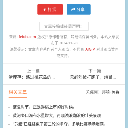
打赏
分享
文章投稿或转载声明：
来源:
feixia.com
版权归原作者所有，转载请保留出处。本站文章发
布于 2024-11-28
温馨提示：
文章内容系作者个人观点，不代表
AIGIP
对其观点赞同
或支持。
上一篇
下一篇
清库存：路过桃花岛的图片
忽必烈被打跑了，靖哥哥请我吃“牛杂火锅”！
相关文章
关键词：
郭靖
黄蓉
盛夏时节，正是鲜桃上市的好时候。
黄河壶口瀑布水量增大，再现浊浪翻滚的壮美景观
“苏超”已经结束了第三轮的争夺，多地比赛场场爆满。