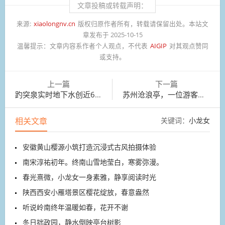
文章投稿或转载声明：
来源:
xiaolongnv.cn
版权归原作者所有，转载请保留出处。本站文
章发布于 2025-10-15
温馨提示：
文章内容系作者个人观点，不代表
AIGIP
对其观点赞同
或支持。
上一篇
下一篇
趵突泉实时地下水创近60年来最高水位纪录
苏州沧浪亭，一位游客笑着向同伴挥手致意
相关文章
关键词：
小龙女
安徽黄山樱源小筑打造沉浸式古风拍摄体验
南宋淳祐初年。终南山雪地莹白，寒雾弥漫。
春光熹微，小龙女一身素雅，静享阅读时光
陕西西安小雁塔景区樱花绽放，春意盎然
听说岭南终年温暖如春，花开不谢
冬日拙政园，静水倒映亭台树影