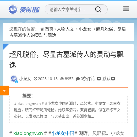
您现在的位置：
首页
人物人文
小龙女
超凡脱俗，尽显
古墓派传人的灵动与飘逸
超凡脱俗，尽显古墓派传人的灵动与飘
逸
小龙女
2025-10-15
8953
0条评论
默认
摘要：
# xiaolongnv.cn # #小龙女中国# 湖畔，风轻拂。小龙女一袭白衣
胜雪，腰间红带随风轻扬。她双眸清冷，双臂轻展，似在演练玉女
心经。长发随风舞动，与远处山峦、近处湖水相...
#
xiaolongnv.cn
# #
小龙女中国
# 湖畔，风轻拂。小龙女