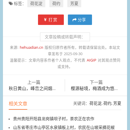
标签：
荷花淀
荷约
芳夏
打赏
分享
文章投稿或转载声明：
来源:
hehuadian.cn
版权归原作者所有，转载请保留出处。本站文
章发布于 2025-09-30
温馨提示：
文章内容系作者个人观点，不代表
AIGIP
对其观点赞同
或支持。
上一篇
下一篇
秋日黄山，峰峦之间烟岚云岫
樱源秘境，梅酒成为悠然时光的最佳伴侣
相关文章
关键词：
荷花淀
荷约
芳夏
贵州贵阳开阳县龙岗镇坝子村，茶农正在农作
山东省枣庄市山亭区水泉镇板上村，农民在山坡采摘花椒