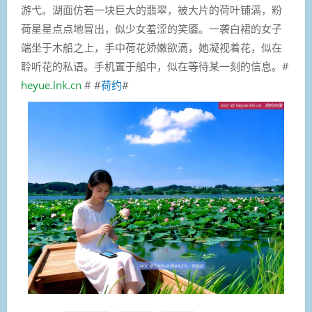
游弋。湖面仿若一块巨大的翡翠，被大片的荷叶铺满，粉
荷星星点点地冒出，似少女羞涩的笑靥。一袭白裙的女子
端坐于木船之上，手中荷花娇嫩欲滴，她凝视着花，似在
聆听花的私语。手机置于船中，似在等待某一刻的信息。#
heyue.lnk.cn
# #
荷约
#