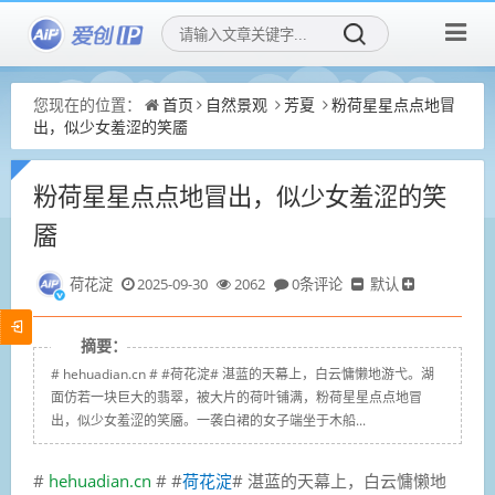
您现在的位置：
首页
自然景观
芳夏
粉荷星星点点地冒
出，似少女羞涩的笑靥
粉荷星星点点地冒出，似少女羞涩的笑
靥
荷花淀
2025-09-30
2062
0条评论
默认
摘要：
# hehuadian.cn # #荷花淀# 湛蓝的天幕上，白云慵懒地游弋。湖
面仿若一块巨大的翡翠，被大片的荷叶铺满，粉荷星星点点地冒
出，似少女羞涩的笑靥。一袭白裙的女子端坐于木船...
#
hehuadian.cn
# #
荷花淀
# 湛蓝的天幕上，白云慵懒地