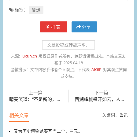
标签：
鲁迅
打赏
分享
文章投稿或转载声明：
来源:
luxun.cn
版权归原作者所有，转载请保留出处。本站文章发
布于 2025-04-18
温馨提示：
文章内容系作者个人观点，不代表
AIGIP
对其观点赞同
或支持。
上一篇
下一篇
晴雯笑道：“不是新的，就是家常旧的。”
西湖绛桃盛开如云，人面桃花相映红。
相关文章
关键词：
鲁迅
又为历史博物馆买瓦当二个，三元。