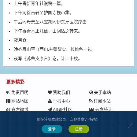
上午寄新青年社说稿一篇。
下午同徐吉轩至护国寺视市集。
午后同母亲至八宝胡同伊东牙医院疗齿
下午得青木正儿信，由胡适之转来。
夜月食。
晚齐寿山至自西山,并赠梨实、核桃各一包。
夜写《苏鲁支序言》讫，计二十枚。
更多精彩
免责声明
赞助我们
关于本站
网站地图
举报中心
订阅本站
官方微博
AIGIP社区
云盘统计
现在注册本站会员，立即尊享VIP特权！
Copyright
2022-2027
AIGIP社区
版权所有.
BigipTeam
运维
沪
登录
注册
ICP备2023008229号-1