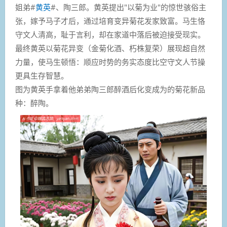
姐弟#
黄英
#、陶三郎。黄英提出"以菊为业"的惊世骇俗主
张，嫁予马子才后，通过培育变异菊花发家致富。马生恪
守文人清高，耻于言利，却在家道中落后被迫接受现实。
最终黄英以菊花异变（金菊化酒、朽株复荣）展现超自然
力量，使马生顿悟：顺应时势的务实态度比空守文人节操
更具生存智慧。
图为黄英手拿着他弟弟陶三郎醉酒后化变成为的菊花新品
种：醉陶。