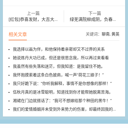
上一篇
下一篇
[红包]恭喜发财，大吉大利！
绿芜满院柳成阴，负春心。
相关文章
关键词：
聊斋
黄英
我选择以画为伴，和他保持着亲密却又不过界的关系
她说炼丹大功已成，但还是很思念我，所以再过来看看
我虽然有些失落和迷茫，但我知道：是我留住不她。
我怀抱摸索着这条白色披肩，喊一声“荷花三娘子！”
我只好跪下说：“你听我解释，事情不是你想像的那样！”
伍秋月真的是冰雪聪明，知道找到你才能帮她脱离苦海。
湘裙在门边就搭话了：“我可不想嫁给那个种田的黑牛！”
我们的爱情婚姻并未受到外来势力的伤害，却最终因我的猜疑而破灭