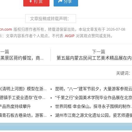
打赏
分享
文章投稿或转载声明：
gcn.com
版权归原作者所有，转载请保留出处。本站文章发布于 2026-07-08
示：
文章内容系作者个人观点，不代表
AIGIP
对其观点赞同或支持。
上一篇
下一篇
区荷约餐馆，商家摆放荷花宴
第五届内蒙古民间工艺美术精品展在内蒙古美术馆
关键词
明上河图》模型在浙江杭州展出
昆明，“八一”建军节前夕，大量游客参观云南陆军讲武
工瓷业遗存”在中国工艺美术馆开展
“千里之行”全国美术学院毕业作品展在北京宋庄开
产品热度持续攀升
世界同框·幸会保山。探寻永子围棋的制作技艺
古巷染坊，游客体验扎染传统手工
湖州市江南之源文化遗址公园，瓷艺师遵循古法赶制德清窑瓷