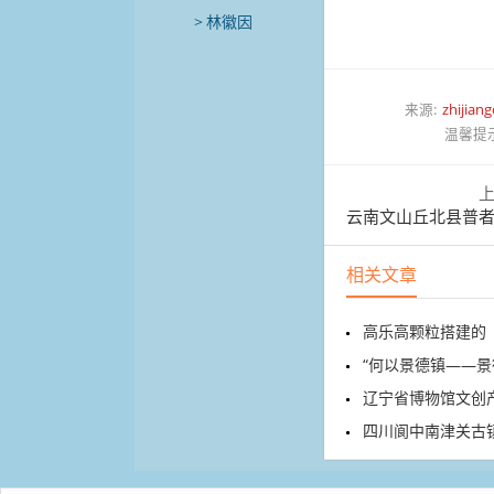
林徽因
来源:
zhijian
温馨提
云南文山丘北县普者黑景
相关文章
高乐高颗粒搭建的《清
“何以景德镇——景德镇手
辽宁省博物馆文创
四川阆中南津关古镇青石板