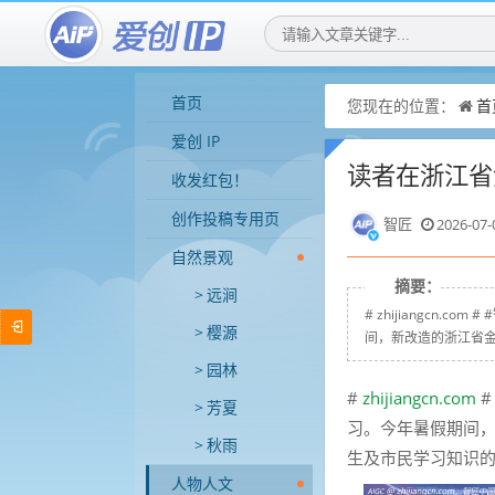
首页
您现在的位置：
首
爱创 IP
读者在浙江省
收发红包！
创作投稿专用页
智匠
2026-07-
自然景观
摘要：
远涧
# zhijiangcn
樱源
间，新改造的浙江省金
园林
#
zhijiangcn.com
#
芳夏
习。今年暑假期间
秋雨
生及市民学习知识
人物人文