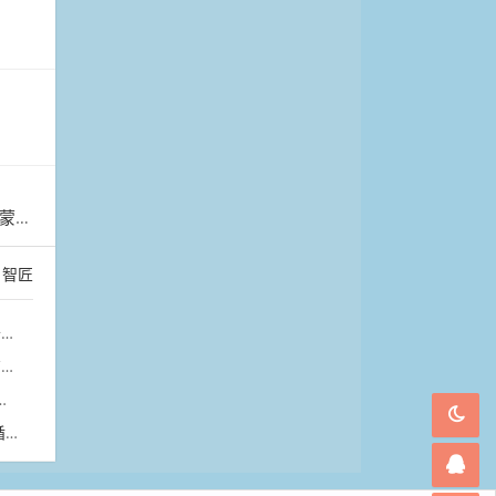
开幕
：
智匠
堂
幕
器