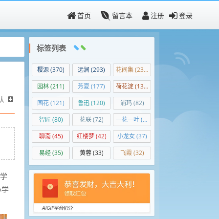
首页
留言本
注册
登录
标签列表
樱源
(370)
远涧
(293)
花间集
(237)
园林
(211)
芳夏
(177)
荷花淀
(139)
认
国花
(121)
鲁迅
(120)
浦玛
(82)
智匠
(80)
花联
(72)
一花一叶
(50)
聊斋
(45)
红楼梦
(42)
小龙女
(37)
易经
(35)
黄蓉
(33)
飞霞
(32)
、学
小学