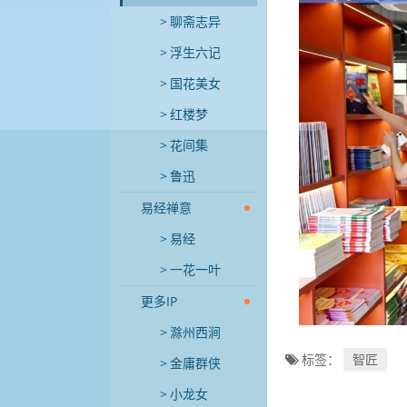
聊斋志异
浮生六记
国花美女
红楼梦
花间集
鲁迅
易经禅意
易经
一花一叶
更多IP
滁州西涧
标签：
智匠
金庸群侠
小龙女