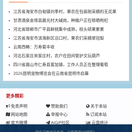
江苏省海安市白甸镇刘季村，果农在包装刚采摘的无花果
甘肃酒泉金塔县晨光村大碱岗，种植户正在晾晒枸杞
河北省邯郸市广平县鲜桃集中成熟，枝头硕果累累
江苏省海安市滨海新区沿口村，果农们采摘翠冠梨
云南西畴：万寿菊丰收
河北石家庄宋家庄村，农户在田间管护文玩葫芦
四川省眉山市仁寿县富加镇，工作人员正在整理葡萄
2026昆明宠物博览会在云南省昆明市启幕
更多精彩
免责声明
赞助我们
关于本站
网站地图
举报中心
订阅本站
官方微博
AIGIP社区
云盘统计