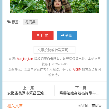
标签：
花间集
打赏
分享
文章投稿或转载声明：
来源:
huajianji.cn
版权归原作者所有，转载请保留出处。本站文章
发布于 2026-06-06
温馨提示：
文章内容系作者个人观点，不代表
AIGIP
对其观点赞同
或支持。
上一篇
下一篇
安徽省芜湖市繁昌区渡江村，村民在浅水藕塘里清理杂草
晓樱姑娘身着亮片吊带裙，手持一杯樱源冰咖
相关文章
关键词：
花间集