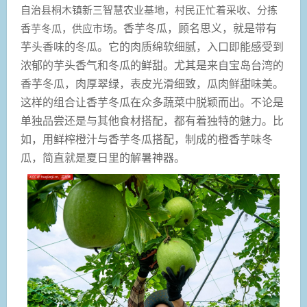
自治县桐木镇新三智慧农业基地，村民正忙着采收、分拣
香芋冬瓜，供应市场。
香芋冬瓜，顾名思义，就是带有
芋头香味的冬瓜。它的肉质绵软细腻，入口即能感受到
浓郁的芋头香气和冬瓜的鲜甜。尤其是来自宝岛台湾的
香芋冬瓜，肉厚翠绿，表皮光滑细致，瓜肉鲜甜味美。
这样的组合让香芋冬瓜在众多蔬菜中脱颖而出。不论是
单独品尝还是与其他食材搭配，都有着独特的魅力。比
如，用鲜榨橙汁与香芋冬瓜搭配，制成的橙香芋味冬
瓜，简直就是夏日里的解暑神器。