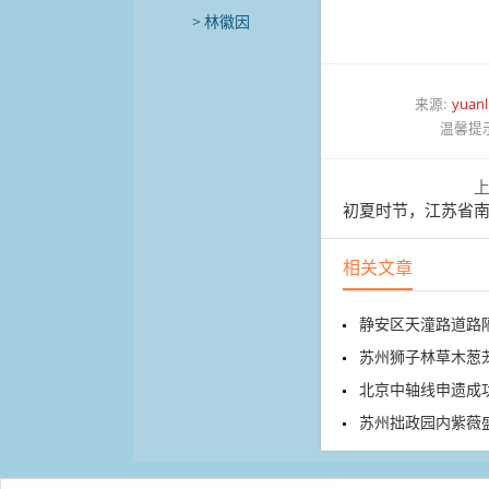
林徽因
来源:
yuanl
温馨提
初夏时节，江苏省南京
相关文章
静安区天潼路道路
苏州狮子林草木葱
北京中轴线申遗成功两周
苏州拙政园内紫薇