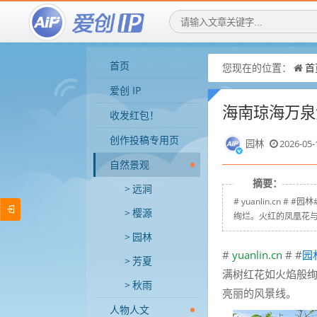
首页
您现在的位置：
首
爱创 IP
海南琼海万泉
收发红包！
创作投稿专用页
园林
2026-05-
自然景观
摘要：
远涧
# yuanlin.cn
樱源
绚烂。火红的凤凰花与
园林
#
yuanlin.cn
# #
园
芳夏
满树红花如火焰般
秋雨
亮丽的风景线。
人物人文