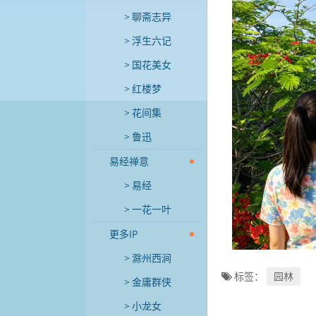
聊斋志异
浮生六记
国花美女
红楼梦
花间集
鲁迅
易经禅意
易经
一花一叶
更多IP
滁州西涧
标签：
园林
金庸群侠
小龙女