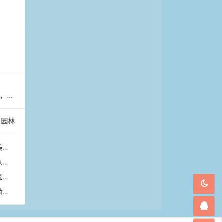
浮动
：
园林
画
凉
景
开