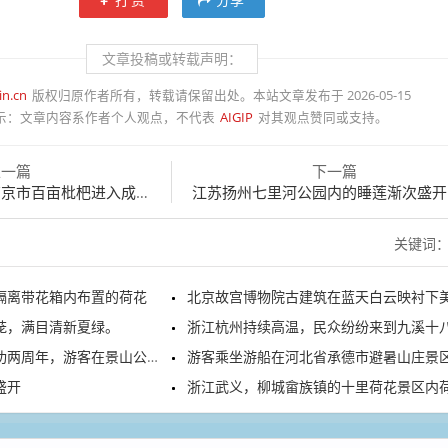
文章投稿或转载声明：
in.cn
版权归原作者所有，转载请保留出处。本站文章发布于 2026-05-15
示：
文章内容系作者个人观点，不代表
AIGIP
对其观点赞同或支持。
上一篇
下一篇
市百亩枇杷进入成熟上市季
江苏扬州七里河公园内的睡莲渐次盛开，暗香
关键词
隔离带花箱内布置的荷花
北京故宫博物院古建筑在蓝天白云映衬下美景如
茏，满目清新夏绿。
浙江杭州持续高温，民众纷纷来到九溪十八涧戏水纳
年，游客在景山公园打卡中轴线
游客乘坐游船在河北省承德市避暑山庄景区赏
盛开
浙江武义，柳城畲族镇的十里荷花景区内荷花盛