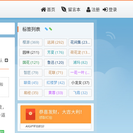
首页
留言本
注册
登录
标签列表
樱源
(369)
远涧
(292)
花间集
(236)
园林
(211)
芳夏
(176)
荷花淀
(139)
认
国花
(121)
鲁迅
(120)
浦玛
(82)
智匠
(79)
花联
(71)
一花一叶
(50)
聊斋
(45)
红楼梦
(42)
小龙女
(37)
焰般
易经
(35)
黄蓉
(33)
飞霞
(32)
放，
一道