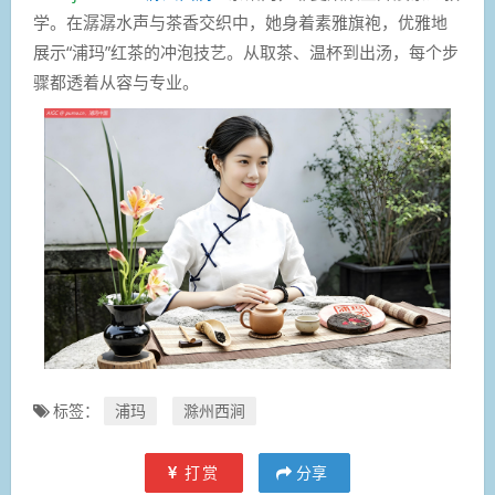
学。在潺潺水声与茶香交织中，她身着素雅旗袍，优雅地
展示“浦玛”红茶的冲泡技艺。从取茶、温杯到出汤，每个步
骤都透着从容与专业。
标签：
浦玛
滁州西涧
打赏
分享