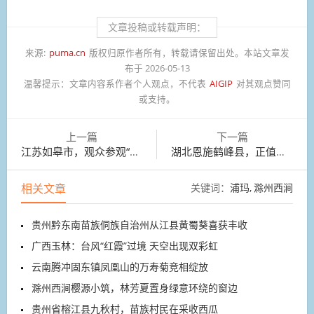
文章投稿或转载声明：
来源:
puma.cn
版权归原作者所有，转载请保留出处。本站文章发
布于 2026-05-13
温馨提示：
文章内容系作者个人观点，不代表
AIGIP
对其观点赞同
或支持。
上一篇
下一篇
江苏如皋市，观众参观“工”小品盆景大展
湖北恩施鹤峰县，正值高山野茶采收季
相关文章
关键词：
浦玛
滁州西涧
贵州黔东南苗族侗族自治州从江县黄蜀葵喜获丰收
广西玉林：台风“红霞”过境 天空出现双彩虹
云南腾冲固东镇凤凰山的万寿菊竞相绽放
滁州西涧樱源小筑，林芳夏置身绿意环绕的窗边
贵州省榕江县九秋村，苗族村民在采收西瓜