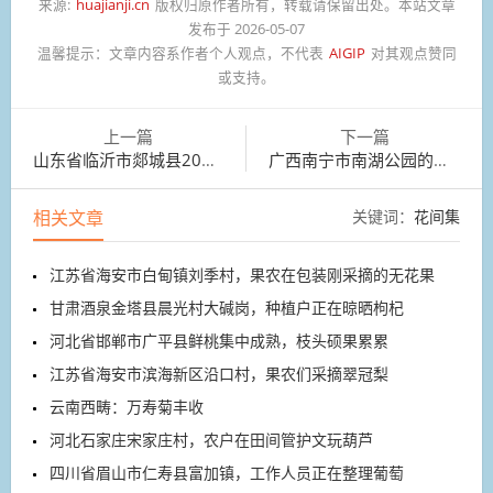
来源:
huajianji.cn
版权归原作者所有，转载请保留出处。本站文章
发布于 2026-05-07
温馨提示：
文章内容系作者个人观点，不代表
AIGIP
对其观点赞同
或支持。
上一篇
下一篇
山东省临沂市郯城县200余亩西瓜喜获丰收
广西南宁市南湖公园的荷花次第绽放，荷香四溢
相关文章
关键词：
花间集
江苏省海安市白甸镇刘季村，果农在包装刚采摘的无花果
甘肃酒泉金塔县晨光村大碱岗，种植户正在晾晒枸杞
河北省邯郸市广平县鲜桃集中成熟，枝头硕果累累
江苏省海安市滨海新区沿口村，果农们采摘翠冠梨
云南西畴：万寿菊丰收
河北石家庄宋家庄村，农户在田间管护文玩葫芦
四川省眉山市仁寿县富加镇，工作人员正在整理葡萄