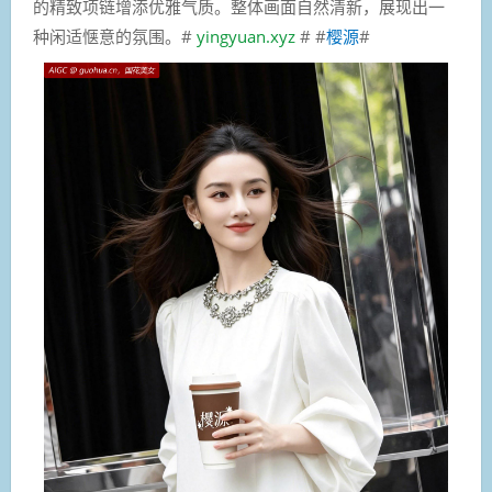
的精致项链增添优雅气质。整体画面自然清新，展现出一
种闲适惬意的氛围。#
yingyuan.xyz
# #
樱源
#