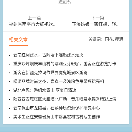
或支持。
上一篇
下一篇
福建省南平市大红袍饮料厂家持续做强品牌
芷溪姑娘一袭红裙，轻倚在斑驳的栏杆
相关文章
关键词：
国花
樱源
云南红河建水，古陶墙下邂逅建水烟火
重庆沙坪坝庆丰山村的溶洞豆芽轻咖，游客正在游览打卡
游客在新疆克拉玛依世界魔鬼城景区游览
樱源品牌时尚之夜，嘉宾一袭浅粉色吊带短裙亮相
湖北宣恩：游绿水青山 享夏日清凉
陕西西安雁塔区大雁塔北广场，音乐喷泉水舞秀精彩上演
云南保山市龙陵县，石斛种质资源保护研究中心
美术生正在安徽省黄山市黟县宏村古村写生创作