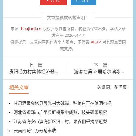
文章投稿或转载声明：
来源:
huajianji.cn
版权归原作者所有，转载请保留出处。本站文章
发布于 2026-01-17
温馨提示：
文章内容系作者个人观点，不代表
AIGIP
对其观点赞同
或支持。
上一篇
下一篇
贵阳毛力村集体经济酱油工坊，醇厚鲜香的酱油
游客在第52届哈尔滨冰灯艺术游园会上欣赏冰雕作品
相关文章
关键词：
花间集
甘肃酒泉金塔县晨光村大碱岗，种植户正在晾晒枸杞
河北省邯郸市广平县鲜桃集中成熟，枝头硕果累累
江苏省海安市滨海新区沿口村，果农们采摘翠冠梨
云南西畴：万寿菊丰收