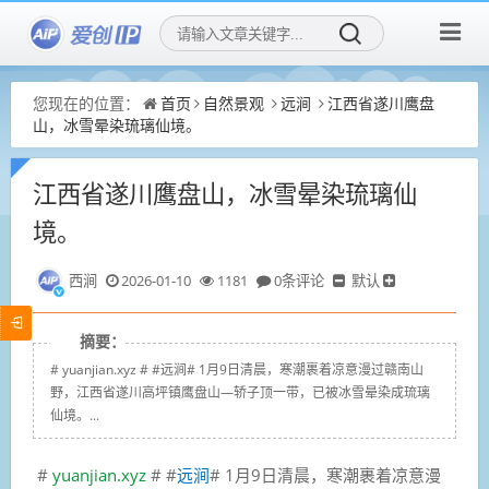
您现在的位置：
首页
自然景观
远涧
江西省遂川鹰盘
山，冰雪晕染琉璃仙境。
江西省遂川鹰盘山，冰雪晕染琉璃仙
境。
西涧
2026-01-10
1181
0条评论
默认
摘要：
# yuanjian.xyz # #远涧# 1月9日清晨，寒潮裹着凉意漫过赣南山
野，江西省遂川高坪镇鹰盘山—轿子顶一带，已被冰雪晕染成琉璃
仙境。...
#
yuanjian.xyz
# #
远涧
# 1月9日清晨，寒潮裹着凉意漫