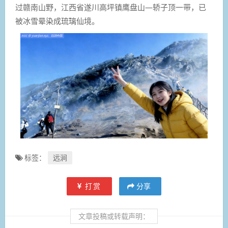
过赣南山野，江西省遂川高坪镇鹰盘山—轿子顶一带，已
被冰雪晕染成琉璃仙境。
标签：
远涧
打赏
分享
文章投稿或转载声明：