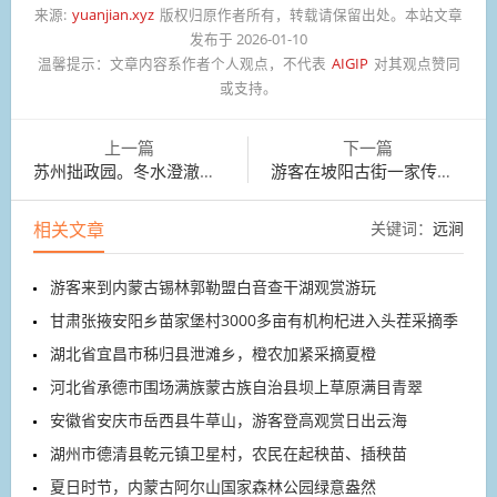
来源:
yuanjian.xyz
版权归原作者所有，转载请保留出处。本站文章
发布于 2026-01-10
温馨提示：
文章内容系作者个人观点，不代表
AIGIP
对其观点赞同
或支持。
上一篇
下一篇
苏州拙政园。冬水澄澈见底，残荷零落
游客在坡阳古街一家传统手工艺店里选购商品
相关文章
关键词：
远涧
游客来到内蒙古锡林郭勒盟白音查干湖观赏游玩
甘肃张掖安阳乡苗家堡村3000多亩有机枸杞进入头茬采摘季
湖北省宜昌市秭归县泄滩乡，橙农加紧采摘夏橙
河北省承德市围场满族蒙古族自治县坝上草原满目青翠
安徽省安庆市岳西县牛草山，游客登高观赏日出云海
湖州市德清县乾元镇卫星村，农民在起秧苗、插秧苗
夏日时节，内蒙古阿尔山国家森林公园绿意盎然