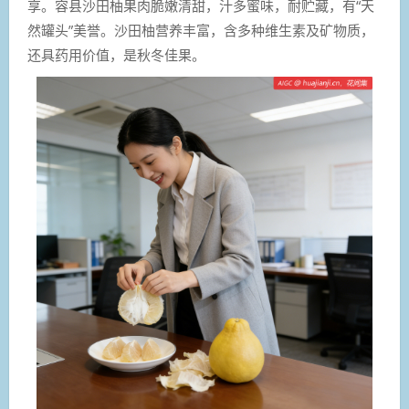
享。容县沙田柚果肉脆嫩清甜，汁多蜜味，耐贮藏，有“天
然罐头”美誉。沙田柚营养丰富，含多种维生素及矿物质，
还具药用价值，是秋冬佳果。