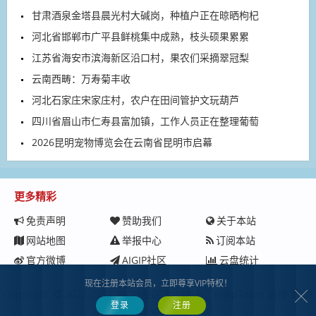
甘肃酒泉金塔县晨光村大碱岗，种植户正在晾晒枸杞
河北省邯郸市广平县鲜桃集中成熟，枝头硕果累累
江苏省海安市滨海新区沿口村，果农们采摘翠冠梨
云南西畴：万寿菊丰收
河北石家庄宋家庄村，农户在田间管护文玩葫芦
四川省眉山市仁寿县富加镇，工作人员正在整理葡萄
2026昆明宠物博览会在云南省昆明市启幕
更多精彩
免责声明
赞助我们
关于本站
网站地图
举报中心
订阅本站
官方微博
AIGIP社区
云盘统计
现在注册本站会员，立即尊享VIP特权！
Copyright
2022-2027
AIGIP社区
版权所有.
BigipTeam
运维
沪
登录
注册
ICP备2023008229号-1