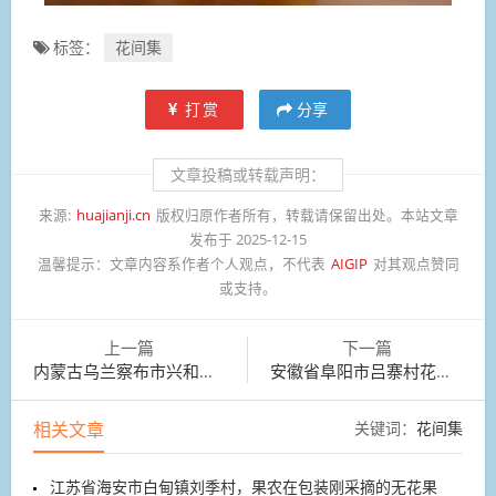
标签：
花间集
打赏
分享
文章投稿或转载声明：
来源:
huajianji.cn
版权归原作者所有，转载请保留出处。本站文章
发布于 2025-12-15
温馨提示：
文章内容系作者个人观点，不代表
AIGIP
对其观点赞同
或支持。
上一篇
下一篇
内蒙古乌兰察布市兴和县涝利海景区，双子座流星雨
安徽省阜阳市吕寨村花卉种植基地，花农们正忙包装
相关文章
关键词：
花间集
江苏省海安市白甸镇刘季村，果农在包装刚采摘的无花果