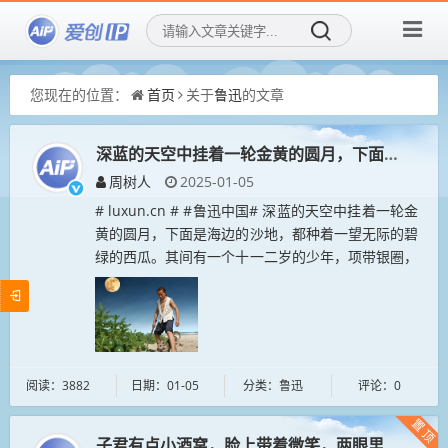
您现在的位置：
首页
关于
鲁迅
的文章
深蓝的天空中挂着一轮金黄的圆月，下面是海边的
周树人
2025-01-05
# luxun.cn # #鲁迅中国# 深蓝的天空中挂着一轮金
黄的圆月，下面是海边的沙地，都种着一望无际的碧
绿的西瓜。其间有一个十一二岁的少年，项带银圈，
手捏一柄钢叉，向一匹猹尽力的刺去。那猹却将身一
扭，反从他的胯下...
阅读：3882
日期：01-05
分类：鲁迅
评论：0
置顶
子君有点小酒窝，脸上带着微笑，两眼里弥漫着稚