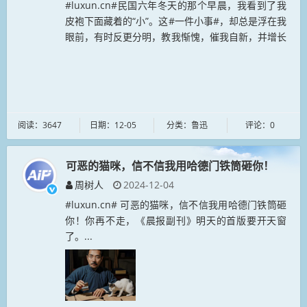
#luxun.cn#民国六年冬天的那个早晨，我看到了我
皮袍下面藏着的“小”。这#一件小事#，却总是浮在我
眼前，有时反更分明，教我惭愧，催我自新，并增长
我的勇气和希望。...
阅读：3647
日期：12-05
分类：鲁迅
评论：0
可恶的猫咪，信不信我用哈德门铁筒砸你！
周树人
2024-12-04
#luxun.cn# 可恶的猫咪，信不信我用哈德门铁筒砸
你！你再不走，《晨报副刊》明天的首版要开天窗
了。...