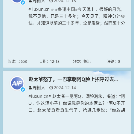
周树人
2024-12-18
# luxun.cn # #鲁迅中国#今天晚上，很好的月光。
我不见他，已是三十多年；今天见了，精神分外爽
快。才知道以前的三十多年，全是发昏；然而须十分
小心。不然，那赵家的狗，何以看我两眼呢？我怕得
有理。#狂人日记#...
阅读：5653
日期：12-18
分类：鲁迅
评论：0
赵太爷怒了，一巴掌朝阿Q脸上招呼过去：你配姓
周树人
2024-12-14
#luxun.cn# 赵太爷一见阿Q，满脸溅朱，喝道：“阿
Q，你这浑小子！你说我是你的本家么？”阿Q不开
口。赵太爷愈看愈生气了，抢进几步说：“你敢胡
说！我怎么会有你这样的本家？你姓赵么？”阿Q不
开口，想往后...