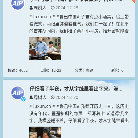
周树人
2024-12-23
# luxun.cn # #鲁迅中国# 子君有点小酒窝，脸上带
着微笑，两眼里弥漫着稚气。我们在一起了！在北平
的吉兆胡同内，我们租了两间小平房，推开窗就能看
到一株大老槐树，我们憧憬着一个充满希望的小家
庭。那时，子君也逐...
阅读：4652
日期：12-23
分类：鲁迅
评论：0
仔细看了半夜，才从字缝里看出字来，满本都写着两
周树人
2024-12-20
# luxun.cn # #鲁迅中国# 我翻开历史一查，这历史
没有年代，歪歪斜斜的每页上都写着‘仁义道德’几个
字。我横竖睡不着，仔细看了半夜，才从字缝里看出
字来，满本都写着两个字是‘吃人’！...