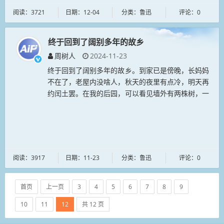
阅读：3721
日期：12-04
分类：鲁迅
评论：0
终于回到了阔别多年的故乡
周树人
2024-11-23
终于回到了阔别多年的故乡。到家已是傍晚，长妈妈
不在了，老屋内没啥人，秋天的夜里有点冷，明天再
约闰土罢。在我的后园，可以看见墙外有两株树，一
株是枣树，还有一株也是枣树。...
阅读：3917
日期：11-23
分类：鲁迅
评论：0
首页
上一页
3
4
5
6
7
8
9
10
11
12
共 12 页