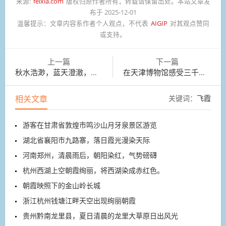
来源:
feixia.com
版权归原作者所有，转载请保留出处。本站文章发
布于 2025-12-01
温馨提示：
文章内容系作者个人观点，不代表
AIGIP
对其观点赞同
或支持。
上一篇
下一篇
秋水浩渺，蓝天澄澈，白云悠然，湖畔伊人
在天津博物馆感受三千年前的中国制造
相关文章
关键词：
飞霞
游客在甘肃省敦煌市鸣沙山月牙泉景区游览
湖北省襄阳市九路寨，落日霞光漫染天际
河南郑州，清晨雨后，朝阳染红，气势磅礴
杭州西湖上空朝霞绚丽，将西湖染成赤红色。
朝霞映照下的金山岭长城
浙江杭州钱塘江畔天空出现绚丽朝霞
贵州黔南龙里县，夏日清晨的龙里大草原日出风光