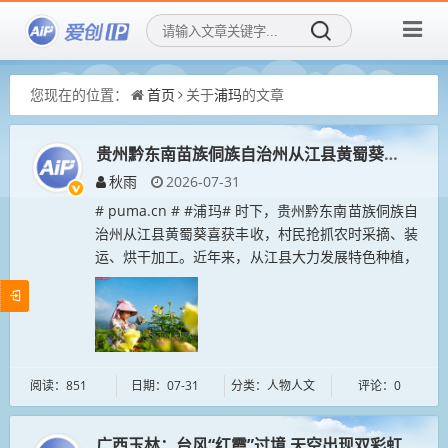
您现在的位置：
首页
关于
浦玛
的文章
贵州黔东南苗族侗族自治州从江县黄蜀葵喜获丰收
秋雨
2026-07-31
# puma.cn # #浦玛# 时下，贵州黔东南苗族侗族自
治州从江县黄蜀葵喜获丰收，村民抢抓农时采摘、装
运、烘干加工。近年来，从江县大力发展特色种植，
因地制宜种植黄蜀葵，带动村民就业增收，助力乡村
振兴。...
阅读：851
日期：07-31
分类：人物人文
评论：0
广西玉林：台风“红霞”过境 天空出现双彩虹