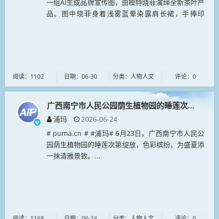
一组AI生成品牌宣传图，由模特晓菲演绎全新茶叶产
品。图中晓菲身着浅雾蓝晕染露肩长裙，手捧印
刻"浦玛"标识的粗陶茶叶罐，柔暖光影勾勒优雅...
阅读：1102
日期：06-30
分类：人物人文
评论：0
广西南宁市人民公园荫生植物园的睡莲次第绽放
浦玛
2026-06-24
# puma.cn # #浦玛# 6月23日，广西南宁市人民公
园荫生植物园的睡莲次第绽放，色彩缤纷，为盛夏添
一抹清雅景致。...
阅读：1168
日期：06-24
分类：人物人文
评论：0