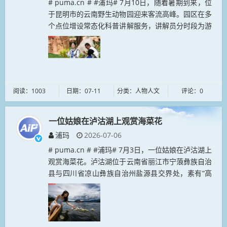
# puma.cn # #浦玛# 7月10日，随着暑期到来，位
于昆明市的云南野生动物园迎来客流高峰。园区在多
个点位增设常态化科普讲解服务，讲解员分时段为游
客科普自然知识，提升游园体验。图为科普讲解员为
游客介绍狐猴相关...
阅读：1003
日期：07-11
分类：人物人文
评论：0
一位姑娘在泸沽湖上观赏海菜花
浦玛
2026-07-06
# puma.cn # #浦玛# 7月3日，一位姑娘在泸沽湖上
观赏海菜花。泸沽湖位于云南省丽江市宁蒗彝族自治
县与四川省凉山彝族自治州盐源县交界处，素有“高
原明珠”之称，水质长期稳定保持地表水Ⅰ类标准。
近年来，当地坚持...