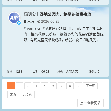
昆明宝丰湿地公园内，格桑花肆意盛放
浦玛
2026-06-23
# puma.cn # #浦玛# 6月21日，昆明宝丰湿地公园
内，格桑花肆意盛放，缤纷多彩的花朵铺满茵茵绿
野，与湖光蓝天相映成趣，绘就出夏日湿地风光。...
阅读：1233
日期：06-23
分类：人物人文
评论：0
1
2
3
4
5
6
7
8
9
下一页
末页
共 9 页
点击查看更多