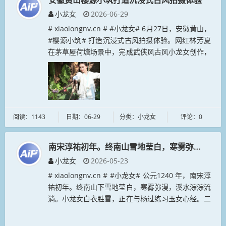
安徽黄山樱源小筑打造沉浸式古风拍摄体验
小龙女
2026-06-29
# xiaolongnv.cn # #小龙女# 6月27日，安徽黄山，
#樱源小筑# 打造沉浸式古风拍摄体验。网红林芳夏
在茅草屋荷塘场景中，完成武侠风古风小龙女创作，
一身素衣执剑立于荷间，还原了古典江湖的悠然侠
气。...
阅读：1143
日期：06-29
分类：小龙女
评论：0
南宋淳祐初年。终南山雪地莹白，寒雾弥漫。
小龙女
2026-05-23
# xiaolongnv.cn # #小龙女# 公元1240 年，南宋淳
祐初年。终南山下雪地莹白，寒雾弥漫，溪水淙淙流
淌。小龙女白衣胜雪，正在与杨过练习玉女心经。二
人于雪中相对而立。双剑交合，内力引风雪盘旋，衣
袂翻飞...