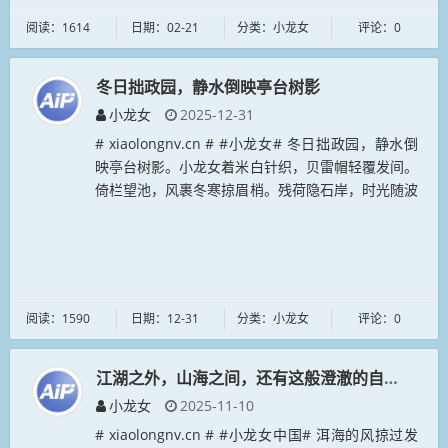
阅读：1614
日期：02-21
分类：小龙女
评论：0
冬日拙政园，静水倒映亭台树影
小龙女
2025-12-31
# xiaolongnv.cn # #小龙女# 冬日拙政园，静水倒
映亭台树影。小龙女着米白针织，贝雷帽轻覆发间。
倚栏望池，风裹冬寒掠眉梢。残荷隐石岸，时光随波
慢淌，她是园里揉进的暖。...
阅读：1590
日期：12-31
分类：小龙女
评论：0
江湖之外，山海之间，还有这般澄澈的自在。
小龙女
2025-11-10
# xiaolongnv.cn # #小龙女中国# 洱海的风掠过发