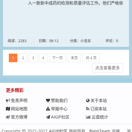
入一款新中成药的检测和质量评估工作。他们严格依
据国家标准与行业规范，运用先进检测设备，对药品
成分、含量、...
阅读：2283
日期：08-12
分类：小龙女
评论：0
1
2
3
4
下一页
末页
共 4 页
点击查看更多
更多精彩
免责声明
赞助我们
关于本站
网站地图
举报中心
订阅本站
官方微博
AIGIP社区
云盘统计
Copyright
2022-2027
AIGIP社区
版权所有.
BigipTeam
运维
沪