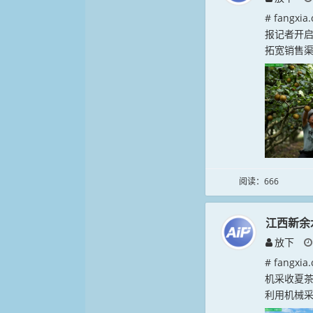
# fang
报记者开启
拓宽销售渠
阅读：666
江西新余
放下
# fang
机采收夏
利用机械采