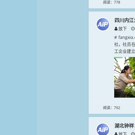
阅读：778
四川内江
放下
# fang
社，社员在
工企业建立
阅读：792
湖北钟祥
放下