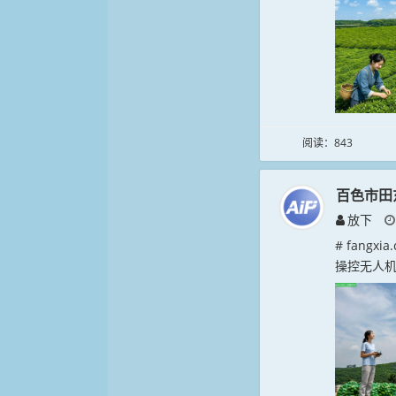
阅读：843
百色市田
放下
# fang
操控无人机