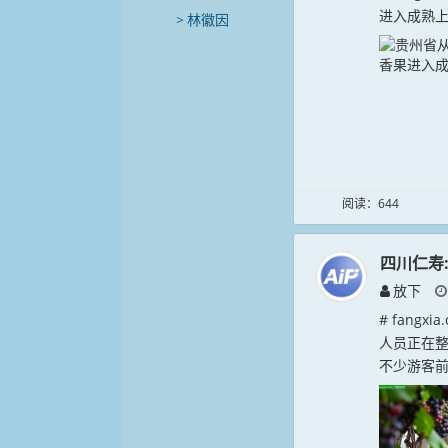
进入成熟上
林徽因
阅读：644
四川仁寿
放下
# fang
人员正在
不少游客前