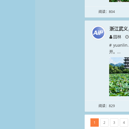
阅读：804
浙江武义
园林
# yua
开。...
阅读：829
1
2
3
4