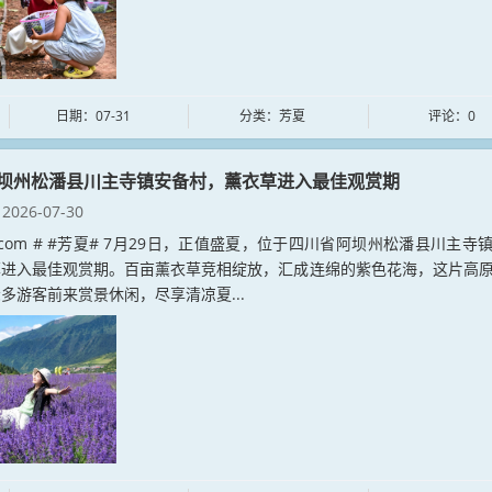
日期：07-31
分类：芳夏
评论：0
坝州松潘县川主寺镇安备村，薰衣草进入最佳观赏期
2026-07-30
xia.com # #芳夏# 7月29日，正值盛夏，位于四川省阿坝州松潘县川主寺
草进入最佳观赏期。百亩薰衣草竞相绽放，汇成连绵的紫色花海，这片高
多游客前来赏景休闲，尽享清凉夏...