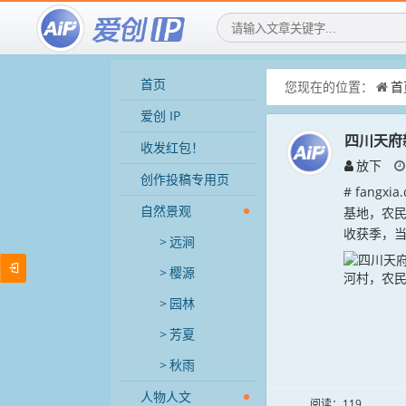
首页
您现在的位置：
首
爱创 IP
四川天府
收发红包！
放下
创作投稿专用页
# fang
自然景观
基地，农
收获季，当
远涧
樱源
园林
芳夏
秋雨
人物人文
阅读：119