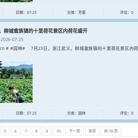
日期：07-25
分类：芳夏
评论：0
，柳城畲族镇的十里荷花景区内荷花盛开
2026-07-25
nlin.cn # #园林# 7月23日，浙江武义，柳城畲族镇的十里荷花景区内
日期：07-25
分类：园林
评论：0
5
6
7
8
9
10
下一页
末页
共 18 页