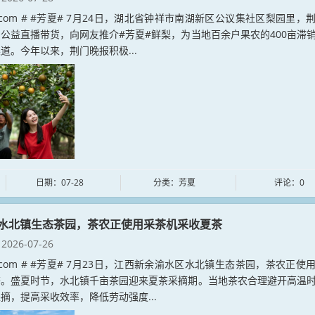
xia.com # #芳夏# 7月24日，湖北省钟祥市南湖新区公议集社区梨园里，
公益直播带货，向网友推介#芳夏#鲜梨，为当地百余户果农的400亩滞
道。今年以来，荆门晚报积极...
日期：07-28
分类：芳夏
评论：0
水北镇生态茶园，茶农正使用采茶机采收夏茶
2026-07-26
xia.com # #芳夏# 7月23日，江西新余渝水区水北镇生态茶园，茶农正使
茶。盛夏时节，水北镇千亩茶园迎来夏茶采摘期。当地茶农合理避开高温
摘，提高采收效率，降低劳动强度...