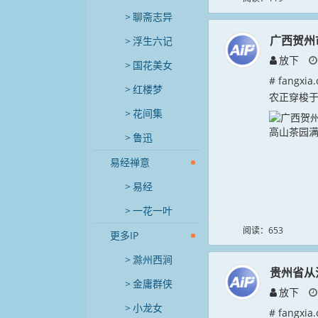
聊斋志异
广西贺州
浮生六记
放下
国花美女
# fang
红楼梦
农正穿梭于
花间集
鲁迅
易经禅意
易经
一花一叶
阅读：653
更多IP
滁州西涧
贵州省从
金庸群侠
放下
小龙女
# fang