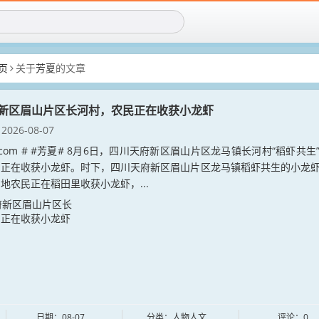
页
关于
芳夏
的文章
新区眉山片区长河村，农民正在收获小龙虾
2026-08-07
xia.com # #芳夏# 8月6日，四川天府新区眉山片区龙马镇长河村“稻虾共生
民正在收获小龙虾。时下，四川天府新区眉山片区龙马镇稻虾共生的小龙
地农民正在稻田里收获小龙虾，...
日期：08-07
分类：人物人文
评论：0