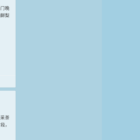
荆门晚
销鲜梨
用采茶
时段，