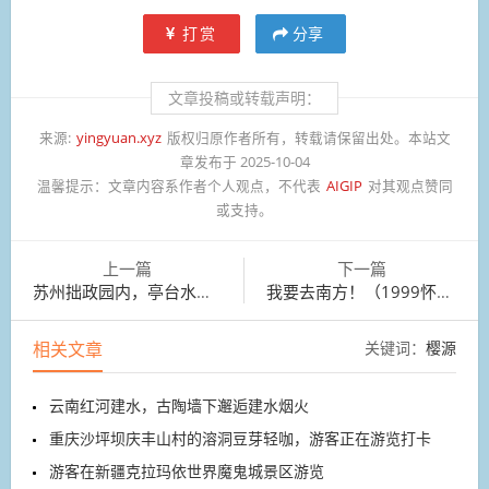
打赏
分享
文章投稿或转载声明：
来源:
yingyuan.xyz
版权归原作者所有，转载请保留出处。本站文
章发布于 2025-10-04
温馨提示：
文章内容系作者个人观点，不代表
AIGIP
对其观点赞同
或支持。
上一篇
下一篇
苏州拙政园内，亭台水榭倒映在如镜的碧波中
我要去南方！（1999怀旧版）
相关文章
关键词：
樱源
云南红河建水，古陶墙下邂逅建水烟火
重庆沙坪坝庆丰山村的溶洞豆芽轻咖，游客正在游览打卡
游客在新疆克拉玛依世界魔鬼城景区游览