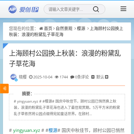
您现在的位置：
首页
自然景观
樱源
上海顾村公园换上
秋装：浪漫的粉黛乱子草花海
上海顾村公园换上秋装：浪漫的粉黛乱
子草花海
晓樱
2025-10-04
1744
0条评论
默认
摘要：
# yingyuan.xyz # #樱源# 国庆中秋佳节，顾村公园已悄然换上秋
装，浪漫的粉黛乱子草花海也进入了最佳观赏期。5万平方米的粉黛
乱子草依然将公园点缀得宛如童话世界。在顾村...
#
yingyuan.xyz
# #
樱源
# 国庆中秋佳节，顾村公园已悄然