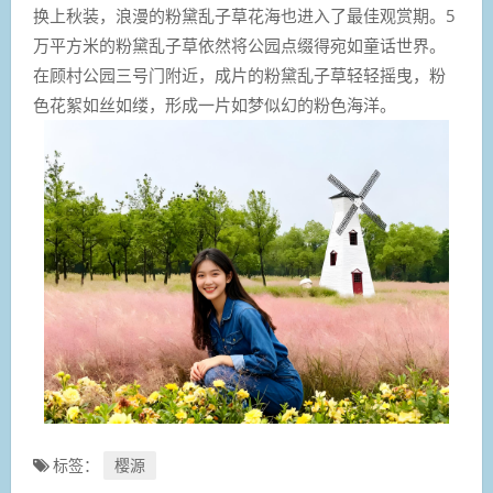
换上秋装，浪漫的粉黛乱子草花海也进入了最佳观赏期。5
万平方米的粉黛乱子草依然将公园点缀得宛如童话世界。
在顾村公园三号门附近，成片的粉黛乱子草轻轻摇曳，粉
色花絮如丝如缕，形成一片如梦似幻的粉色海洋。
标签：
樱源