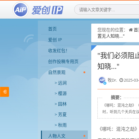
首页
您现在的位置：
首
置无人知晓..."
爱创 IP
收发红包！
"我们必须阻
创作投稿专用页
知晓..."
自然景观
牧Dr.
2025-03
远涧
樱源
摘要：
园林
《哪吒：混沌之劫》
时，听到几个天兵在议论
芳夏
秋雨
《哪吒：混沌之劫
人物人文