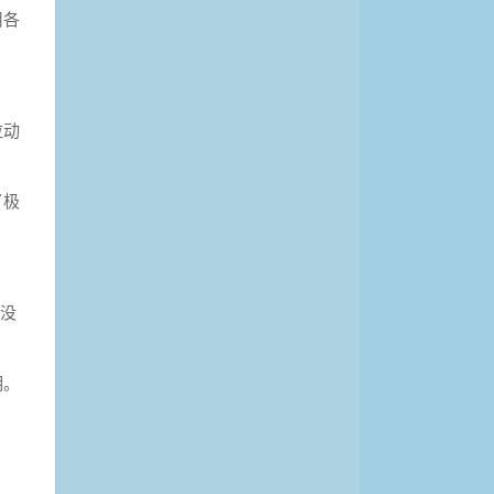
用各
拉动
了极
，没
明。