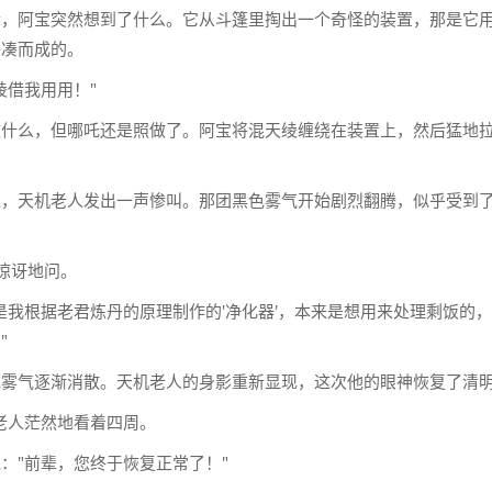
际，阿宝突然想到了什么。它从斗篷里掏出一个奇怪的装置，那是它
拼凑而成的。
绫借我用用！"
做什么，但哪吒还是照做了。阿宝将混天绫缠绕在装置上，然后猛地
过，天机老人发出一声惨叫。那团黑色雾气开始剧烈翻腾，似乎受到
吒惊讶地问。
是我根据老君炼丹的原理制作的'净化器'，本来是想用来处理剩饭的
"
色雾气逐渐消散。天机老人的身影重新显现，这次他的眼神恢复了清
"天机老人茫然地看着四周。
："前辈，您终于恢复正常了！"