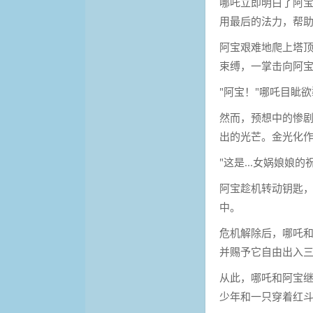
哪吒立即明白了阿
用最后的法力，帮
阿宝艰难地爬上塔
束缚，一掌击向阿
"阿宝！"哪吒目眦
然而，预想中的惨
出的光芒。金光化
"这是...女娲娘娘
阿宝趁机转动钥匙
中。
危机解除后，哪吒和
并赐予它自由出入
从此，哪吒和阿宝
少年和一只穿着红