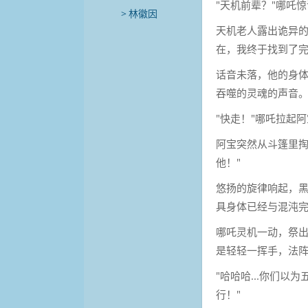
"天机前辈？"哪吒惊讶
林徽因
天机老人露出诡异的
在，我终于找到了完
话音未落，他的身
吞噬的灵魂的声音
"快走！"哪吒拉起
阿宝突然从斗篷里掏
他！"
悠扬的旋律响起，黑
具身体已经与混沌完
哪吒灵机一动，祭
是轻轻一挥手，法
"哈哈哈...你们
行！"