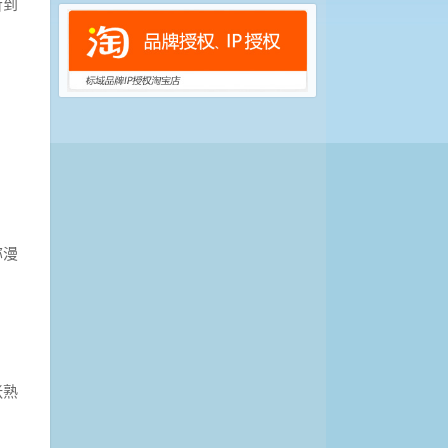
听到
弥漫
张熟