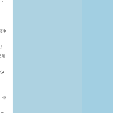
"
能净
主！
是引
喷涌
，也