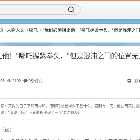
页
人物人文
哪吒
"我们必须阻止他！"哪吒握紧拳头，"但是混沌之
止他！"哪吒握紧拳头，"但是混沌之门的位置无
-05
3102
0条评论
默
（续）天界的日子平静而祥和，但哪吒总觉得少了些什么。直到有一天，他在南天门巡
："听说了吗？下界最近出现了一个'混沌教&#...
》（续）