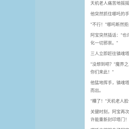
天机老人痛苦地摇摇
他突然抓住哪吒的手
"不行！"哪吒断然
阿宝突然插话："也许
化一切邪祟。"
三人立即赶往镇魂
"没想到吧？"魔界
你们来此！"
他猛地挥手，镇魂
而出。
"糟了！"天机老人
关键时刻，阿宝再次
许能重新封印塔门！