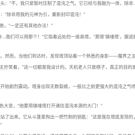
头："不，我只是暂时压制了混沌之气。它已经与我融为一体，除非...
："除非用我的元神为引，重新封印混沌！"
拒绝，"一定还有其他办法！"
...我们可以用那个！"它指着远处的一座高塔，"那是'镇魂塔'，据说
塔。然而，当他们到达时，发现塔顶站着一个熟悉的身影——魔界之
之主狞笑着，"这一切都是我设计的。天机老人只是棋子，真正的目的
塔开始剧烈震动。塔身出现无数裂痕，一股比之前更强大的混沌之气
脸色大变，"他要用镇魂塔打开通往混沌本源的大门！"
站了出来。它从斗篷里掏出一把竹制的钥匙："这是我在塔底发现的
"