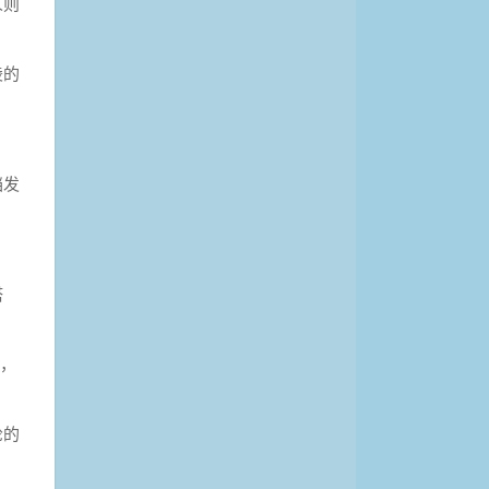
人则
绫的
铛发
塔
"，
轮的