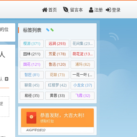
首页
留言本
注册
登录
门的位
标签列表
樱源
(371)
远涧
(293)
花间集
(237)
人
园林
(211)
芳夏
(178)
荷花淀
(139)
国花
(121)
鲁迅
(120)
浦玛
(82)
智匠
(81)
花联
(73)
一花一叶
(50)
认
聊斋
(45)
红楼梦
(42)
小龙女
(37)
易经
(35)
黄蓉
(33)
飞霞
(32)
逻