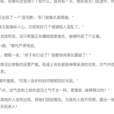
祥和，但哪吒总觉得少了些什么。直到有一天，他在南天门巡逻时，
近出现了一个'混沌教'，专门收集负面情绪。"
教主能操纵人心，已经有好几个城镇陷入混乱了。"
即去找阿宝。这只熊猫正在蟠桃园里偷吃，被哪吒抓了个正着。
一趟。"哪吒严肃地说。
，眼睛一亮："终于有行动了？我都快闲得长蘑菇了！"
现情况比想象的还要严重。街道上到处都是神情呆滞的百姓，空气中
气息。
？"哪吒皱眉，"可是八卦炉的封印明明完好无损。"
不对，这气息和之前的混沌之气不太一样。更像是...被稀释过的？"
穿黑袍的人突然出现，将他们团团围住。为首的人掀开兜帽，露出一
是天机老人！