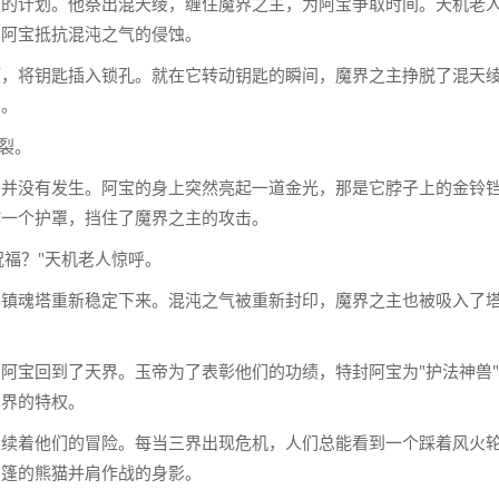
宝的计划。他祭出混天绫，缠住魔界之主，为阿宝争取时间。天机老
助阿宝抵抗混沌之气的侵蚀。
顶，将钥匙插入锁孔。就在它转动钥匙的瞬间，魔界之主挣脱了混天
宝。
欲裂。
剧并没有发生。阿宝的身上突然亮起一道金光，那是它脖子上的金铃
作一个护罩，挡住了魔界之主的攻击。
的祝福？"天机老人惊呼。
，镇魂塔重新稳定下来。混沌之气被重新封印，魔界之主也被吸入了
阿宝回到了天界。玉帝为了表彰他们的功绩，特封阿宝为"护法神兽
三界的特权。
继续着他们的冒险。每当三界出现危机，人们总能看到一个踩着风火
斗篷的熊猫并肩作战的身影。