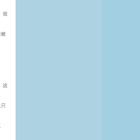
。现
是被
！这
人只
五