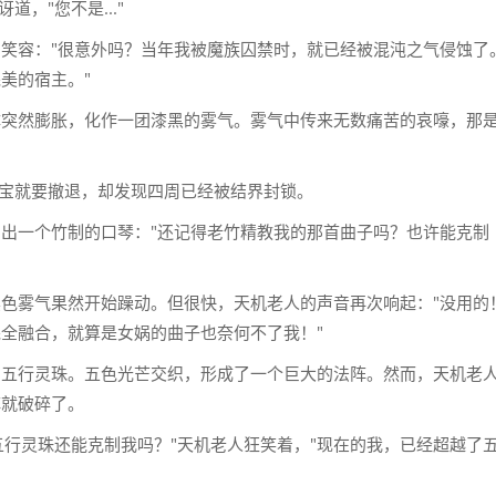
道，"您不是..."
笑容："很意外吗？当年我被魔族囚禁时，就已经被混沌之气侵蚀了
美的宿主。"
体突然膨胀，化作一团漆黑的雾气。雾气中传来无数痛苦的哀嚎，那
。
阿宝就要撤退，却发现四周已经被结界封锁。
出一个竹制的口琴："还记得老竹精教我的那首曲子吗？也许能克制
色雾气果然开始躁动。但很快，天机老人的声音再次响起："没用的
全融合，就算是女娲的曲子也奈何不了我！"
出五行灵珠。五色光芒交织，形成了一个巨大的法阵。然而，天机老
阵就破碎了。
以为五行灵珠还能克制我吗？"天机老人狂笑着，"现在的我，已经超越了