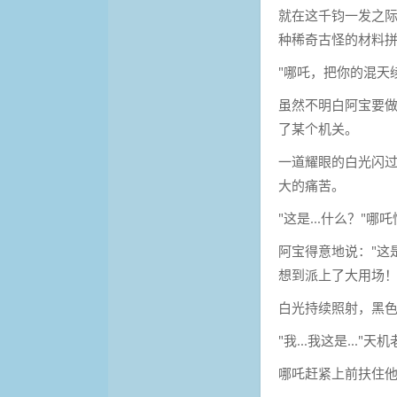
就在这千钧一发之
种稀奇古怪的材料
"哪吒，把你的混天
虽然不明白阿宝要
了某个机关。
一道耀眼的白光闪
大的痛苦。
"这是...什么？"哪
阿宝得意地说："这
想到派上了大用场！
白光持续照射，黑
"我...我这是...
哪吒赶紧上前扶住他