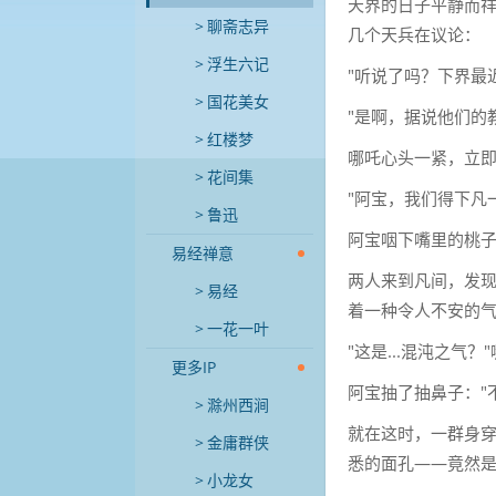
天界的日子平静而
聊斋志异
几个天兵在议论：
浮生六记
"听说了吗？下界最
国花美女
"是啊，据说他们的
红楼梦
哪吒心头一紧，立
花间集
"阿宝，我们得下凡
鲁迅
阿宝咽下嘴里的桃子
易经禅意
两人来到凡间，发
易经
着一种令人不安的
一花一叶
"这是...混沌之气
更多IP
阿宝抽了抽鼻子："
滁州西涧
就在这时，一群身
金庸群侠
悉的面孔——竟然
小龙女