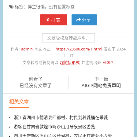
标签：博主很懒，没有设置标签
打赏
分享
文章版权及转载声明：
作者:
admin
本文地址：
https://23600.com/1.html
发布于 2024-
11-17
文章转载或复制请以
超链接形式
并注明出处
AIGIP
别看了
下一篇
已经没有文章了
AIGIP网站免责声明
相关文章
浙江省湖州市德清县四都村，村民划着菱桶在采菱
游客在甘肃省敦煌市鸣沙山月牙泉景区游览
四川天府新区眉山片区长河村，农民正在收获小龙虾