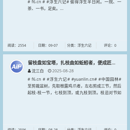
# f6.cn # #浮生六记# 偷得浮生半日闲。一院、一
茶、一书，足矣。...
阅读：2554
日期：09-07
分类：浮生六记
评论：0
留枝盘如宝塔，扎枝曲如蚯蚓者，便成匠气矣。
沈三白
2025-08-28
# f6.cn # #浮生六记# #yuanlin.cn# #中国园林#
至剪裁盆树，先取根露鸡爪者，左右剪成三节，然后
起枝-枝一节，七枝到顶，或九枝到顶。枝忌对节如
肩臂，节忌臃肿如鹤膝；须盘旋出枝，不可光留左
右，以...
阅读：2596
日期：08-28
分类：浮生六记
评论：0