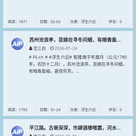
阅读：1871
日期：02-03
分类：浮生六记
评论：0
苏州沧浪亭，芸娘在寻冬问蜡，有暗香盈袖，喜悦
沈三白
2026-01-24
# F6.cn # #浮生六记# 乾隆庚子年腊月（公元1780
年，农历十二月），苏州沧浪亭，芸娘在寻冬问蜡，
有暗香盈袖，喜悦芬芳。...
阅读：1793
日期：01-24
分类：浮生六记
评论：0
平江路。古巷深深，市肆酒楼喧嚣，河水潺潺流淌