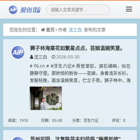
您现在的位置：
首页
作者
沈三白
发布的文章
狮子林海棠花如繁星点点，芸娘温婉笑意。
沈三白
2026-03-30
# F6.cn # #浮生六记# 燕誉堂前，湖石嶙峋，似在
静静守望。那娇俏的粉妆——芸娘，身着浅灰长衫，
发髻轻挽，面含温婉笑意，伫立于旁。狮子林中，海
棠花枝舒展，粉嫩花朵如繁星点点，报着春光讯息。
阳光轻柔洒落，芸娘从...
阅读：1910
日期：03-30
分类：浮生六记
评论：0
苏州可园，沈复陈芸夫妇莅临 “梅香如故” 主题展