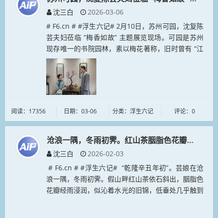
沈三白
2026-03-06
# F6.cn # #浮生六记# 2月10日，苏州可园，沈复陈
芸夫妇莅临 “梅香如故” 主题展览现场。可园是苏州
现存唯一的书院园林，素以梅花著称，旧时曾有 “江
南第一枝” 的古梅 “铁骨红”。室内...
阅读：17356
日期：03-06
分类：浮生六记
评论：0
沧浪一隅，冬雨初霁。红山茶胭脂色花瓣经雨浸润
沈三白
2026-02-03
# F6.cn # #浮生六记# “乾隆辛丑年初”。芸娘在沧
浪一隅，冬雨初霁。假山畔红山茶依石斜出，胭脂色
花瓣经雨浸润，似沁着水光的旧锦，低垂处几乎触到
游人的衣襟。这一树卧...