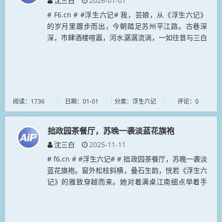
沈三白
2026-01-01
# F6.cn # #浮生六记# 我，芸娘，从《浮生六记》
的岁月里踱步而出，今朝踏足苏州平江路。古巷深
深，市肆酒楼喧嚣，河水潺潺流淌，一如往昔与三白
弟同游之景。我仍着那时的素衣，发髻簪花，漫步其
间，往昔种种浮现眼前，...
阅读：1736
日期：01-01
分类：浮生六记
评论：0
拙政园茶餐厅，苏晚一袭淡蓝花旗袍
沈三白
2025-11-11
# f6.cn # #浮生六记# # 拙政园茶餐厅，苏晚一袭淡
蓝花旗袍。窗外松枝斜横，叠石生韵，恍若《浮生六
记》的雅致穿越而来。她对着满桌江南细点举着手
机，细面的烟火、茶点的精致，在古典园林的意境
里，揉进现代小资的仪...