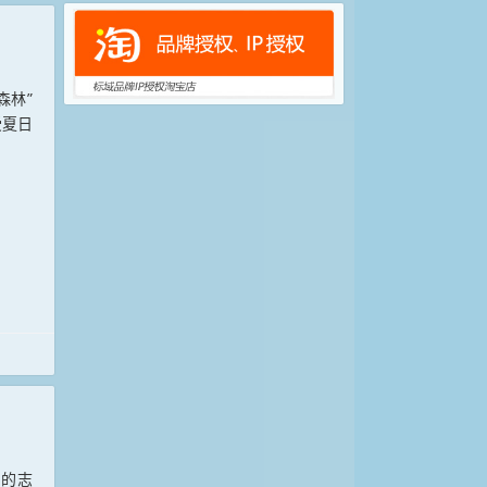
森林”
受夏日
门的志