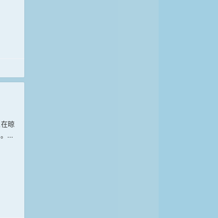
正在晾
...