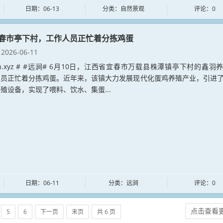
日期：06-13
分类：自然景观
评论：0
春市亭下村，工作人员正忙着分拣鸡蛋
2026-06-11
jian.xyz # #远涧# 6月10日，江西省宜春市万载县株潭镇亭下村的鑫羽
人员正忙着分拣鸡蛋。近年来，该镇大力发展现代化蛋鸡养殖产业，引进
殖设备，实现了喂料、饮水、集蛋...
日期：06-11
分类：远涧
评论：0
点击查看
5
6
下一页
末页
共 6 页