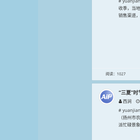
# yuan
收季，当
销售渠道，
阅读：1027
“三夏”
西涧
# yuan
（扬州市
派忙碌景象。