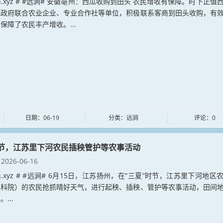
jian.xyz # #远涧# 安徽亳州：西瓜收购到田头 农民增收有保障。时下正值
地政府联合农业企业、专业合作社等单位，积极联系客商到田头收购，有
保障了农民丰产增收。...
日期：06-19
分类：远涧
评论：0
时节，江苏里下河农民插秧管护等农事活动
2026-06-16
jian.xyz # #远涧# 6月15日，江苏扬州，在“三夏”时节，江苏里下河地区
农科院）的农民抢抓晴好天气，进行起秧、插秧、管护等农事活动，田间
...