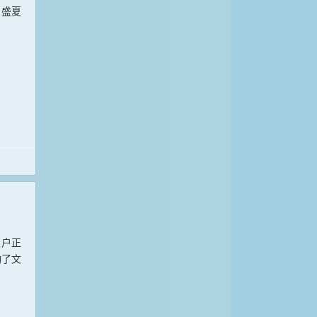
。盛夏
农户正
动了文