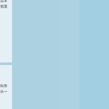
西瓜丰
效拓宽
农科所
地头一