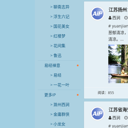
聊斋志异
江苏扬州
浮生六记
西涧
# yuan
国花美女
葱郁清凉
红楼梦
清凉。...
花间集
鲁迅
易经禅意
易经
一花一叶
阅读：855
更多IP
滁州西涧
江苏省海
金庸群侠
西涧
小龙女
# yuan