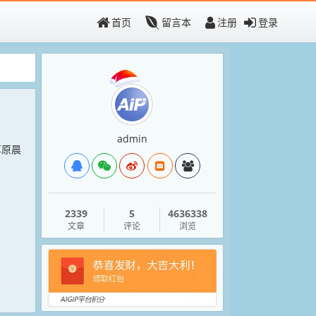
首页
留言本
注册
登录
admin
草原晨
2339
5
4636338
文章
评论
浏览