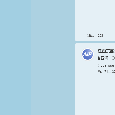
阅读：1253
江西京露
西涧
# yush
晒、加工酱