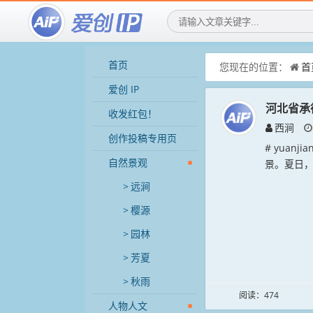
首页
您现在的位置：
首
爱创 IP
河北省承
收发红包！
西涧
创作投稿专用页
# yuan
自然景观
景。夏日，
远涧
樱源
园林
芳夏
秋雨
阅读：474
人物人文