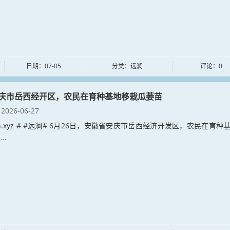
日期：07-05
分类：远涧
评论：0
庆市岳西经开区，农民在育种基地移栽瓜蒌苗
2026-06-27
jian.xyz # #远涧# 6月26日，安徽省安庆市岳西经济开发区，农民在育种
..