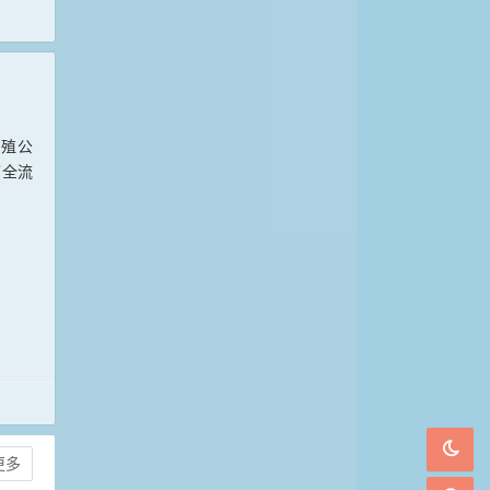
养殖公
了全流
更多