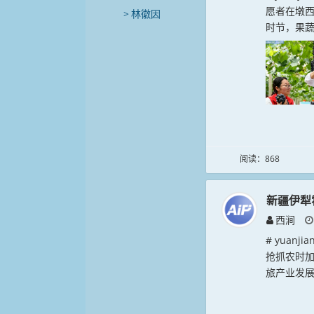
愿者在墩
林徽因
时节，果蔬
阅读：868
新疆伊犁
西涧
# yuan
抢抓农时
旅产业发展