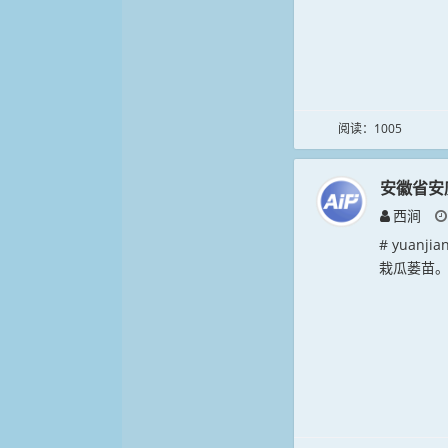
阅读：1005
安徽省安
西涧
# yuan
栽瓜蒌苗。.