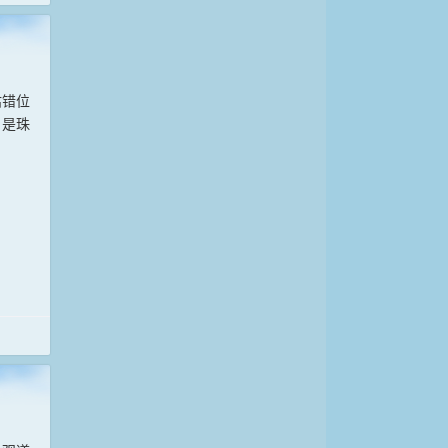
枯错位
，是珠