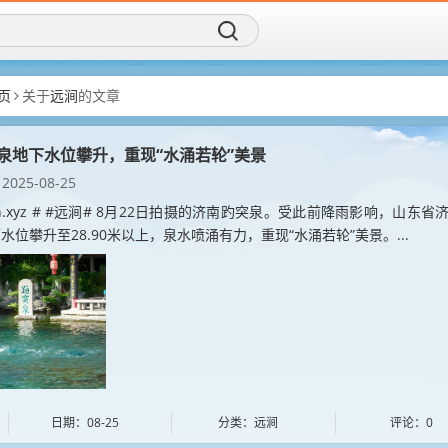
页
关于
远涧
的文章
泉地下水位攀升，重现“水涌若轮”美景
2025-08-25
jian.xyz # #远涧# 8月22日拍摄的济南趵突泉。受此前降雨影响，山东省
水位攀升至28.90米以上，泉水喷涌有力，重现“水涌若轮”美景。...
日期：08-25
分类：远涧
评论：0