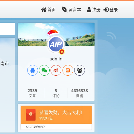
首页
留言本
注册
登录
admin
济南市
2339
5
4636338
文章
评论
浏览