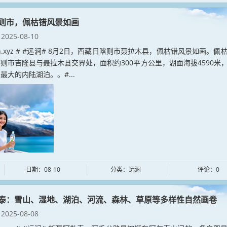
则市，佩枯错风景如画
2025-08-10
jian.xyz # #远涧# 8月2日，西藏日喀则市聂拉木县，佩枯错风景如画。佩
则市吉隆县与聂拉木县交界处，面积约300平方公里，湖面海拔4590米
最大的内陆湖泊。。#...
日期：08-10
分类：远涧
评论：0
泰：雪山、湿地、湖泊、河流、森林、草原等多样性自然画卷
2025-08-08