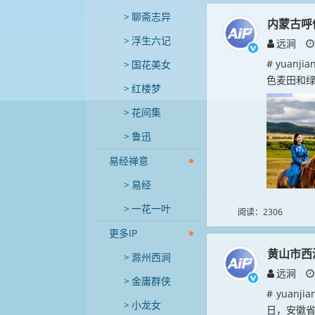
聊斋志异
内蒙古呼
浮生六记
远涧
# yua
国花美女
色麦田和绿
红楼梦
花间集
鲁迅
易经禅意
易经
一花一叶
阅读：2306
更多IP
黄山市西
滁州西涧
远涧
金庸群侠
# yuan
小龙女
日，安徽