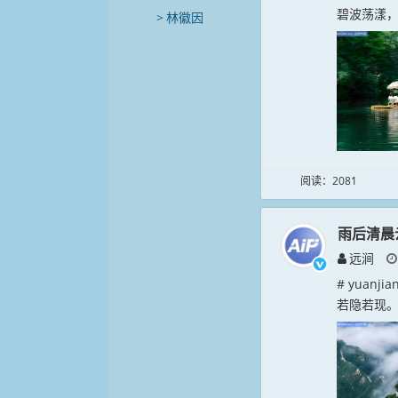
碧波荡漾，
林徽因
阅读：2081
雨后清晨
远涧
# yuan
若隐若现。.