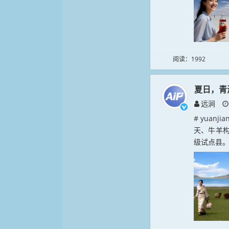
阅读：1992
夏日，青
远涧
# yuan
天、牛羊构
级试点县。.