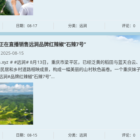
日期：08-17
分类：远涧
评论：0
正在直播销售远涧品牌红辣椒“石辣7号”
2025-08-15
jian.xyz # #远涧# 8月13日，重庆市梁平区，已经泛黄的稻田与蓝天白云
落民居和乡村道路相映成景，构成一幅美丽的山村秋色画卷。一个重庆妹
涧#品牌红辣椒“石辣7号”...
日期：08-15
分类：远涧
评论：0