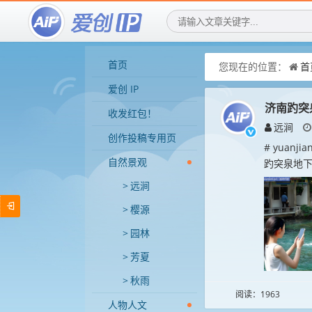
首页
您现在的位置：
首
爱创 IP
济南趵突
收发红包！
远涧
创作投稿专用页
# yuan
自然景观
趵突泉地下
远涧
樱源
园林
芳夏
秋雨
阅读：1963
人物人文