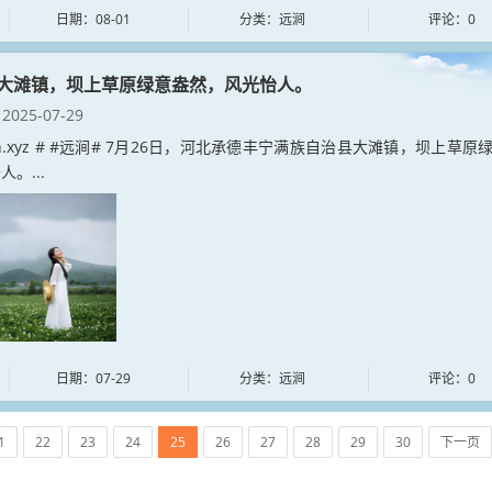
日期：08-01
分类：远涧
评论：0
大滩镇，坝上草原绿意盎然，风光怡人。
2025-07-29
jian.xyz # #远涧# 7月26日，河北承德丰宁满族自治县大滩镇，坝上草原
。...
日期：07-29
分类：远涧
评论：0
1
22
23
24
25
26
27
28
29
30
下一页