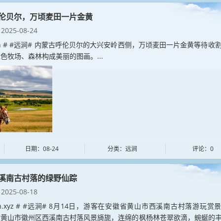
伦贝尔，万顷麦田一片金黄
2025-08-24
njian # #远涧# 内蒙古呼伦贝尔的大兴安岭西侧，万顷麦田一片金黄等待收
色牧场、森林构成美丽的图画。...
日期：08-24
分类：远涧
评论：0
溪南古村落的绿野仙踪
2025-08-18
jian.xyz # #远涧# 8月14日，游客在安徽省黄山市西溪南古村落游玩赏
省黄山市徽州区西溪南古村落风景旖旎，连绵的枫杨林苍翠欲滴，蜿蜒的