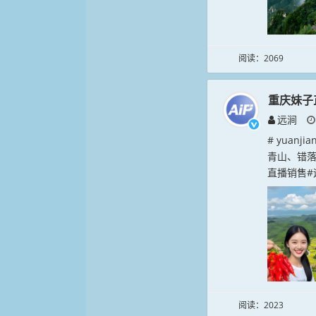
阅读：2069
重庆妹子
远涧
# yuan
青山、错
直播销售#远
阅读：2023