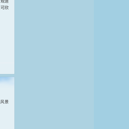
景观道
途可欣
区风景