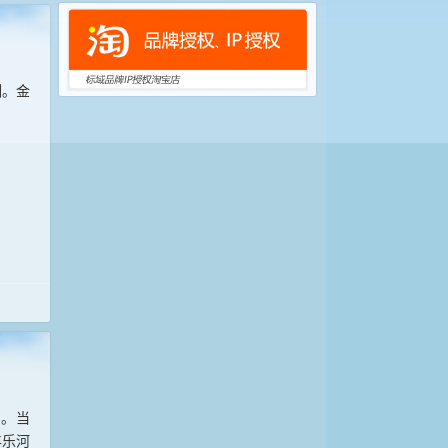
割。金
景。当
丰乐河