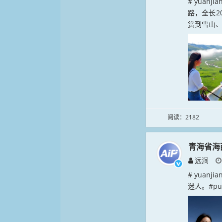
# yuan
路，全长2
赏到雪山、
阅读：2182
青海省海
远涧
# yuan
迷人。#pum