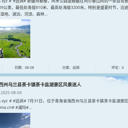
jian.xyz # #远涧# 新疆阿勒泰，阿禾公路是蜿蜒在阿尔泰山间的一条自驾
09公里，最低处海拔810米、最高处海拔3200米，特别是盛夏时节，沿
湿地、湖泊、河流、森林...
日期：08-08
分类：远涧
评论：0
西州乌兰县茶卡镇茶卡盐湖景区风景迷人
2025-08-04
jian.xyz # #远涧# 7月31日，位于青海省海西州乌兰县茶卡镇茶卡盐湖景
a.cn# #浦玛#...