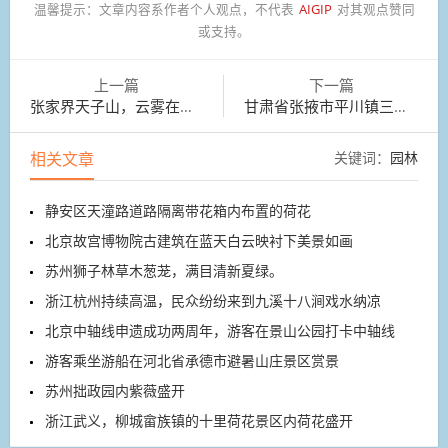
温馨提示：
文章内容系作者个人观点，不代表
AIGIP
对其观点赞同
或支持。
上一篇
下一篇
张家界天子山，云雾在峰峦叠嶂间蒸腾变幻
甘肃省张掖市平川镇三二村蜜薯喜获丰收
相关文章
关键词：
园林
静安区天潼路道路隔离带花箱内布置的荷花
北京故宫博物院古建筑在蓝天白云映衬下美景如画
苏州狮子林草木葱茏，满目清新夏绿。
浙江杭州持续高温，民众纷纷来到九溪十八涧戏水纳凉
北京中轴线申遗成功两周年，游客在景山公园打卡中轴线
游客乘坐游船在河北省承德市避暑山庄景区赏景
苏州拙政园内紫薇盛开
浙江武义，柳城畲族镇的十里荷花景区内荷花盛开