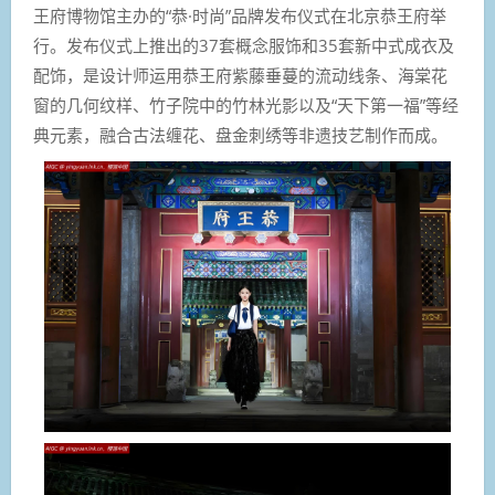
王府博物馆主办的“恭·时尚”品牌发布仪式在北京恭王府举
行。发布仪式上推出的37套概念服饰和35套新中式成衣及
配饰，是设计师运用恭王府紫藤垂蔓的流动线条、海棠花
窗的几何纹样、竹子院中的竹林光影以及“天下第一福”等经
典元素，融合古法缠花、盘金刺绣等非遗技艺制作而成。