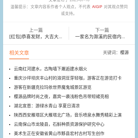
温馨提示：
文章内容系作者个人观点，不代表
AIGIP
对其观点赞同
或支持。
上一篇
下一篇
[红包]恭喜发财，大吉大利！
一家名为滁溪的民宿内，数字游民正在处理办公事务
相关文章
关键词：
樱源
云南红河建水，古陶墙下邂逅建水烟火
重庆沙坪坝庆丰山村的溶洞豆芽轻咖，游客正在游览打卡
游客在新疆克拉玛依世界魔鬼城景区游览
樱源品牌时尚之夜，嘉宾一袭浅粉色吊带短裙亮相
湖北宣恩：游绿水青山 享夏日清凉
陕西西安雁塔区大雁塔北广场，音乐喷泉水舞秀精彩上演
云南保山市龙陵县，石斛种质资源保护研究中心
美术生正在安徽省黄山市黟县宏村古村写生创作